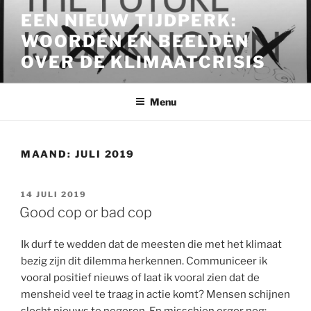
Ga
EEN NIEUW TIJDPERK:
naar
WOORDEN EN BEELDEN
de
inhoud
OVER DE KLIMAATCRISIS
Menu
MAAND:
JULI 2019
GEPLAATST
14 JULI 2019
OP
Good cop or bad cop
Ik durf te wedden dat de meesten die met het klimaat
bezig zijn dit dilemma herkennen. Communiceer ik
vooral positief nieuws of laat ik vooral zien dat de
mensheid veel te traag in actie komt? Mensen schijnen
slecht nieuws te negeren. En misschien erger nog: