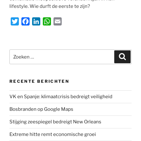
lifestyle. Wie durft de eerste te zijn?
T
F
L
W
E
w
a
i
h
m
i
c
n
a
a
t
e
k
t
i
Zoeken
t
b
e
s
l
Zoeke
naar:
e
o
d
A
r
o
I
p
k
n
p
RECENTE BERICHTEN
VK en Spanje: klimaatcrisis bedreigt veiligheid
Bosbranden op Google Maps
Stijging zeespiegel bedreigt New Orleans
Extreme hitte remt economische groei