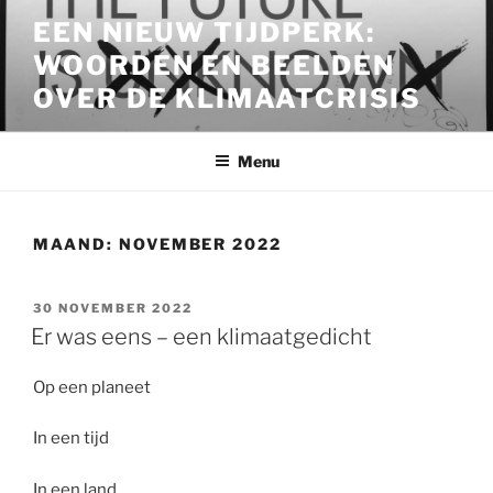
Ga
EEN NIEUW TIJDPERK:
naar
WOORDEN EN BEELDEN
de
inhoud
OVER DE KLIMAATCRISIS
Menu
MAAND:
NOVEMBER 2022
GEPLAATST
30 NOVEMBER 2022
OP
Er was eens – een klimaatgedicht
Op een planeet
In een tijd
In een land