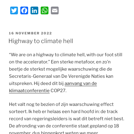
T
F
L
W
E
w
a
i
h
m
i
c
n
a
a
GEPLAATST
t
e
k
t
i
16 NOVEMBER 2022
OP
Highway to climate hell
t
b
e
s
l
e
o
d
A
“We are on a highway to climate hell, with our foot still
r
o
I
p
on the accelerator.” Een sterke metafoor, en zo’n
k
n
p
beetje de sterkst mogelijke waarschuwing die de
Secretaris-Generaal van De Verenigde Naties kan
uitspreken. Hij deed dit bij
aanvang van de
klimaatconferentie
COP27.
Het valt nog te bezien of zijn waarschuwing effect
sorteert. Ik heb er helaas een hard hoofd in: de track
record van regeringsleiders is wat dit betreft niet best.
De afronding van de conferentie staat gepland op 18
november, dus binnenkort weten we meer.