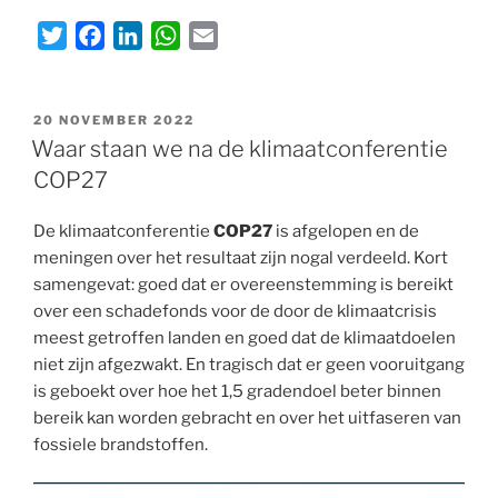
T
F
L
W
E
w
a
i
h
m
i
c
n
a
a
GEPLAATST
t
e
k
t
i
20 NOVEMBER 2022
OP
Waar staan we na de klimaatconferentie
t
b
e
s
l
COP27
e
o
d
A
r
o
I
p
De klimaatconferentie
COP27
is afgelopen en de
k
n
p
meningen over het resultaat zijn nogal verdeeld. Kort
samengevat: goed dat er overeenstemming is bereikt
over een schadefonds voor de door de klimaatcrisis
meest getroffen landen en goed dat de klimaatdoelen
niet zijn afgezwakt. En tragisch dat er geen vooruitgang
is geboekt over hoe het 1,5 gradendoel beter binnen
bereik kan worden gebracht en over het uitfaseren van
fossiele brandstoffen.