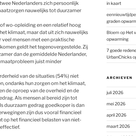
e twee Nederlanders zich persoonlijk
in kaart
imaatzorgen nauwelijks tot duurzamer
eennieuwtijdpe
graden opwar
of wo-opleiding en een relatief hoog
et klimaat, maar dat uit zich nauwelijks
Bloem
op
Het v
opwarming
r veel mensen met een praktische
inkomen geldt het tegenovergestelde. Zij
7 goede redene
rzamer dan de gemiddelde Nederlander,
UrbanChicks
o
 klimaatprobleem juist minder
rderheid van de situaties (54%) niet
ARCHIEVEN
sen, ondanks hun zorgen om het klimaat,
en de oproep van de overheid en de
juli 2026
rag. Als mensen al bereid zijn tot
mei 2026
 als duurzaam gedrag goedkoper is dan
rwegingen zijn dus vooral financieel
april 2026
 op het financieel belasten van niet-
maart 2026
ffectief.