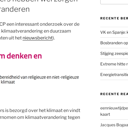
eranderen
RECENTE BE
SCP een interessant onderzoek over de
 klimaatverandering en duurzaam
VK en Spanje: k
aten uit het
nieuwsbericht
).
Bosbranden op
Stijging zeesp
Extreme hitte 
Energietransiti
RECENTE RE
eennieuwtijdpe
rs is bezorgd over het klimaat en vindt
kaart
ernomen om klimaatverandering tegen
Jacques Bogaa