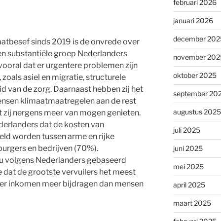
februari 2026
januari 2026
december 202
aatbesef sinds 2019 is de onvrede over
en substantiële groep Nederlanders
november 202
ooral dat er urgentere problemen zijn
oktober 2025
oals asiel en migratie, structurele
d van de zorg. Daarnaast hebben zij het
september 20
ensen klimaatmaatregelen aan de rest
augustus 2025
at zij nergens meer van mogen genieten.
derlanders dat de kosten van
juli 2025
eeld worden tussen arme en rijke
burgers en bedrijven (70%).
juni 2025
ou volgens Nederlanders gebaseerd
mei 2025
 dat de grootste vervuilers het meest
er inkomen meer bijdragen dan mensen
april 2025
maart 2025