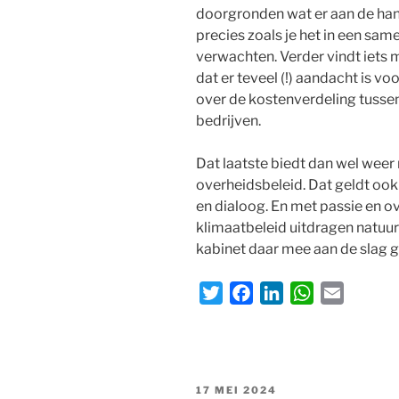
doorgronden wat er aan de hand
precies zoals je het in een sa
verwachten. Verder vindt iets 
dat er teveel (!) aandacht is vo
over de kostenverdeling tussen
bedrijven.
Dat laatste biedt dan wel we
overheidsbeleid. Dat geldt oo
en dialoog. En met passie en 
klimaatbeleid uitdragen natuurl
kabinet daar mee aan de slag g
T
F
L
W
E
w
a
i
h
m
i
c
n
a
a
t
e
k
t
i
t
b
e
s
l
GEPLAATST
17 MEI 2024