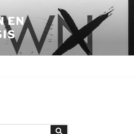
N EN
SIS
Zoeken