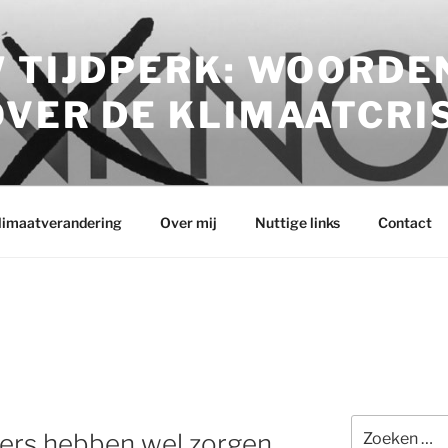
 TIJDPERK: WOORDE
VER DE KLIMAATCRI
klimaatverandering
Over mij
Nuttige links
Contact
Zoeken
ders hebben wel zorgen
naar: