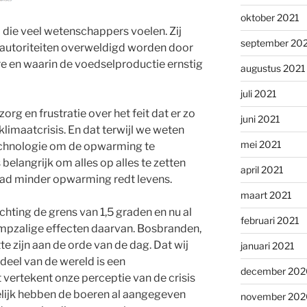
oktober 2021
die veel wetenschappers voelen. Zij
september 20
autoriteiten overweldigd worden door
e en waarin de voedselproductie ernstig
augustus 2021
juli 2021
g en frustratie over het feit dat er zo
juni 2021
limaatcrisis. En dat terwijl we weten
mei 2021
echnologie om de opwarming te
 belangrijk om alles op alles te zetten
april 2021
raad minder opwarming redt levens.
maart 2021
hting de grens van 1,5 graden en nu al
februari 2021
ampzalige effecten daarvan. Bosbranden,
e zijn aan de orde van de dag. Dat wij
januari 2021
 deel van de wereld is een
december 202
t vertekent onze perceptie van de crisis
elijk hebben de boeren al aangegeven
november 202