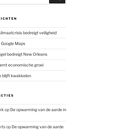
RICHTEN
limaatcrisis bedreigt veiligheid
 Google Maps
iegel bedreigt New Orleans
remt economische groei
e blijft kwakkelen
ACTIES
rk
op
De opwarming van de aarde in
rts
op
De opwarming van de aarde