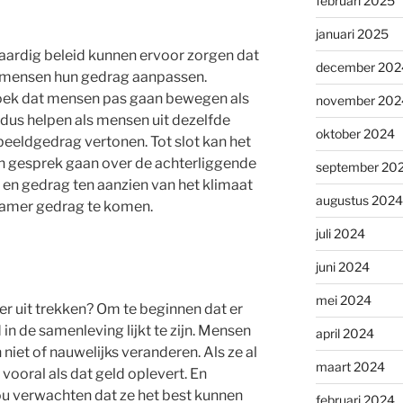
februari 2025
januari 2025
tvaardig beleid kunnen ervoor zorgen dat
december 202
en mensen hun gedrag aanpassen.
rzoek dat mensen pas gaan bewegen als
november 202
dus helpen als mensen uit dezelfde
oktober 2024
eeldgedrag vertonen. Tot slot kan het
in gesprek gaan over de achterliggende
september 20
en gedrag ten aanzien van het klimaat
augustus 2024
rzamer gedrag te komen.
juli 2024
juni 2024
mei 2024
r uit trekken? Om te beginnen dat er
n de samenleving lijkt te zijn. Mensen
april 2024
niet of nauwelijks veranderen. Als ze al
maart 2024
 vooral als dat geld oplevert. En
u verwachten dat ze het best kunnen
februari 2024