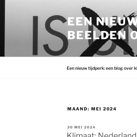
Ga
naar
EEN NIEUW
de
inhoud
BEELDEN O
Een nieuw tijdperk: een blog over 
MAAND:
MEI 2024
GEPLAATST
30 MEI 2024
OP
Klimaat: Nederlan