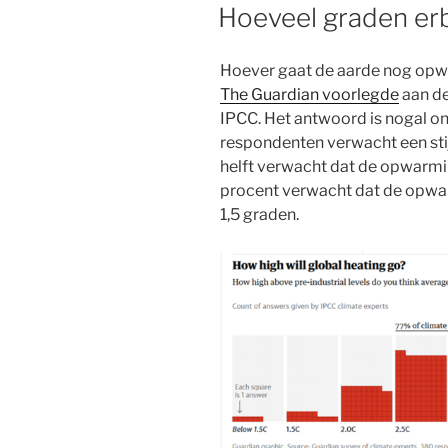
OP
e
o
d
A
Hoeveel graden er
r
o
I
p
k
n
p
Hoever gaat de aarde nog opw
The Guardian voorlegde
aan de
IPCC. Het antwoord is nogal o
respondenten verwacht een stij
helft verwacht dat de opwarmin
procent verwacht dat de opwar
1,5 graden.