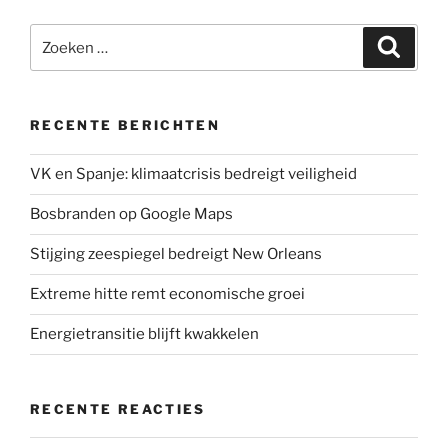
t
e
k
t
i
Zoeken
t
b
e
s
l
Zoeke
naar:
e
o
d
A
r
o
I
p
k
n
p
RECENTE BERICHTEN
VK en Spanje: klimaatcrisis bedreigt veiligheid
Bosbranden op Google Maps
Stijging zeespiegel bedreigt New Orleans
Extreme hitte remt economische groei
Energietransitie blijft kwakkelen
RECENTE REACTIES