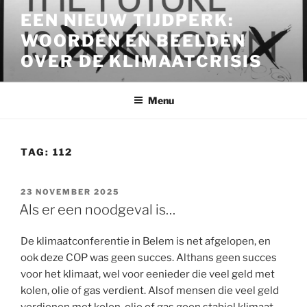
Ga
EEN NIEUW TIJDPERK:
naar
WOORDEN EN BEELDEN
de
inhoud
OVER DE KLIMAATCRISIS
Menu
TAG:
112
GEPLAATST
23 NOVEMBER 2025
OP
Als er een noodgeval is…
De klimaatconferentie in Belem is net afgelopen, en
ook deze COP was geen succes. Althans geen succes
voor het klimaat, wel voor eenieder die veel geld met
kolen, olie of gas verdient. Alsof mensen die veel geld
verdienen met kolen, olie of gas geen stabiel klimaat