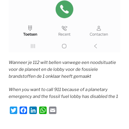
Wanneer je 112 wilt bellen vanwege een noodsituatie
voor de planeet en de lobby voor de fossiele
brandstoffen de 1 onklaar heeft gemaakt
When you want to call 911 because of a planetary
emergency and the fossil fuel lobby has disabled the 1
T
F
L
W
E
w
a
i
h
m
i
c
n
a
a