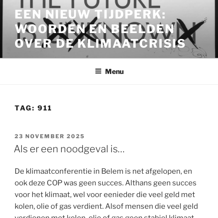
Ga
EEN NIEUW TIJDPERK:
naar
WOORDEN EN BEELDEN
de
inhoud
OVER DE KLIMAATCRISIS
Menu
TAG:
911
GEPLAATST
23 NOVEMBER 2025
OP
Als er een noodgeval is…
De klimaatconferentie in Belem is net afgelopen, en
ook deze COP was geen succes. Althans geen succes
voor het klimaat, wel voor eenieder die veel geld met
kolen, olie of gas verdient. Alsof mensen die veel geld
verdienen met kolen, olie of gas geen stabiel klimaat