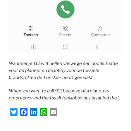
Wanneer je 112 wilt bellen vanwege een noodsituatie
voor de planeet en de lobby voor de fossiele
brandstoffen de 1 onklaar heeft gemaakt
When you want to call 911 because of a planetary
emergency and the fossil fuel lobby has disabled the 1
T
F
L
W
E
w
a
i
h
m
i
c
n
a
a