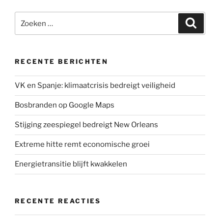
t
e
k
t
i
Zoeken
t
b
e
s
l
Zoeke
naar:
e
o
d
A
r
o
I
p
k
n
p
RECENTE BERICHTEN
VK en Spanje: klimaatcrisis bedreigt veiligheid
Bosbranden op Google Maps
Stijging zeespiegel bedreigt New Orleans
Extreme hitte remt economische groei
Energietransitie blijft kwakkelen
RECENTE REACTIES