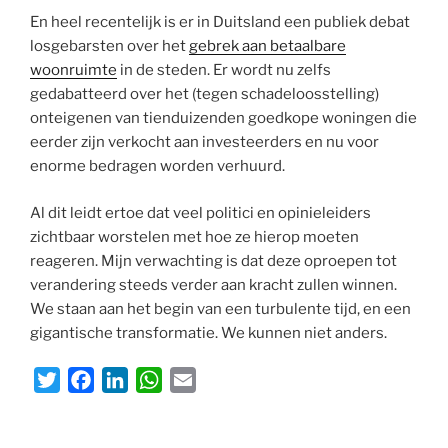
En heel recentelijk is er in Duitsland een publiek debat
losgebarsten over het
gebrek aan betaalbare
woonruimte
in de steden. Er wordt nu zelfs
gedabatteerd over het (tegen schadeloosstelling)
onteigenen van tienduizenden goedkope woningen die
eerder zijn verkocht aan investeerders en nu voor
enorme bedragen worden verhuurd.
Al dit leidt ertoe dat veel politici en opinieleiders
zichtbaar worstelen met hoe ze hierop moeten
reageren. Mijn verwachting is dat deze oproepen tot
verandering steeds verder aan kracht zullen winnen.
We staan aan het begin van een turbulente tijd, en een
gigantische transformatie. We kunnen niet anders.
T
F
L
W
E
w
a
i
h
m
i
c
n
a
a