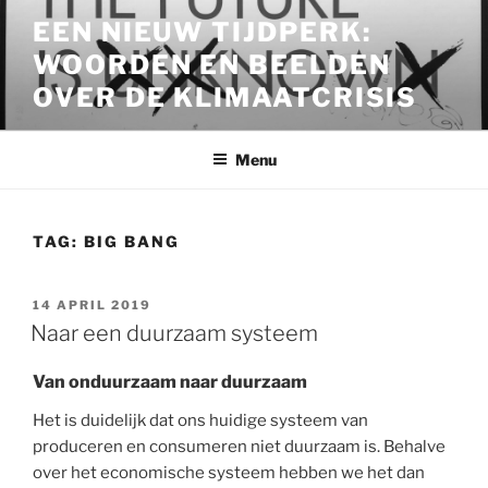
Ga
EEN NIEUW TIJDPERK:
naar
WOORDEN EN BEELDEN
de
inhoud
OVER DE KLIMAATCRISIS
Menu
TAG:
BIG BANG
GEPLAATST
14 APRIL 2019
OP
Naar een duurzaam systeem
Van onduurzaam naar duurzaam
Het is duidelijk dat ons huidige systeem van
produceren en consumeren niet duurzaam is. Behalve
over het economische systeem hebben we het dan