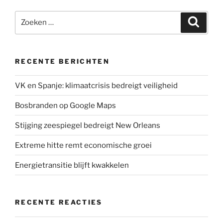
t
e
k
t
i
Zoeken
t
b
e
s
l
Zoeke
naar:
e
o
d
A
r
o
I
p
k
n
p
RECENTE BERICHTEN
VK en Spanje: klimaatcrisis bedreigt veiligheid
Bosbranden op Google Maps
Stijging zeespiegel bedreigt New Orleans
Extreme hitte remt economische groei
Energietransitie blijft kwakkelen
RECENTE REACTIES