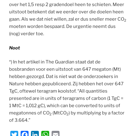
over het 1,5 resp 2 gradendoel heen te schieten. Meer
uitstoot betekent dat we eerder over die doelen heen
gaan. Als we dat niet willen, zal er dus sneller meer CO
2
moeten worden bespaard. De urgentie neemt dus
(nog) verder toe.
Noot
*) In het artikel in The Guardian staat dat de
bosbranden voor een uitstoot van 647 megaton (Mt)
hebben gezorgd. Dat is niet wat de onderzoekers in
Nature hebben gepubliceerd. Zij hebben het over 647
TgC, oftewel teragram koolstof. “All quantities
presented are in units of teragrams of carbon (1 TgC =
1 MtC = 1,012 gC), which can be converted to units of
megatonnes of CO
(MtCO
) by multiplying by a factor
2
2
of 3.664.”
T
F
L
W
E