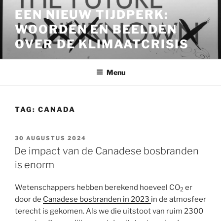
Ga
EEN NIEUW TIJDPERK:
naar
WOORDEN EN BEELDEN
de
inhoud
OVER DE KLIMAATCRISIS
Menu
TAG:
CANADA
GEPLAATST
30 AUGUSTUS 2024
OP
De impact van de Canadese bosbranden
is enorm
Wetenschappers hebben berekend hoeveel CO
er
2
door de
Canadese bosbranden in 2023
in de atmosfeer
terecht is gekomen. Als we die uitstoot van ruim 2300