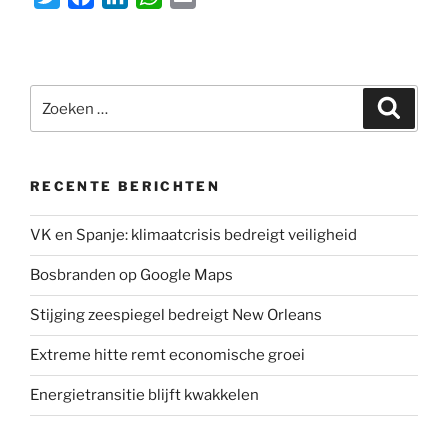
w
a
i
h
m
i
c
n
a
a
t
e
k
t
i
Zoeken
t
b
e
s
l
Zoeke
naar:
e
o
d
A
r
o
I
p
k
n
p
RECENTE BERICHTEN
VK en Spanje: klimaatcrisis bedreigt veiligheid
Bosbranden op Google Maps
Stijging zeespiegel bedreigt New Orleans
Extreme hitte remt economische groei
Energietransitie blijft kwakkelen