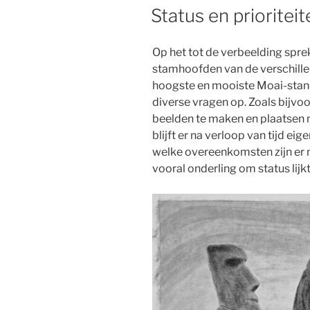
OP
e
o
d
A
Status en prioriteit
r
o
I
p
k
n
p
Op het tot de verbeelding spr
stamhoofden van de verschill
hoogste en mooiste Moai-stand
diverse vragen op. Zoals bijv
beelden te maken en plaatsen 
blijft er na verloop van tijd ei
welke overeenkomsten zijn er m
vooral onderling om status lijk