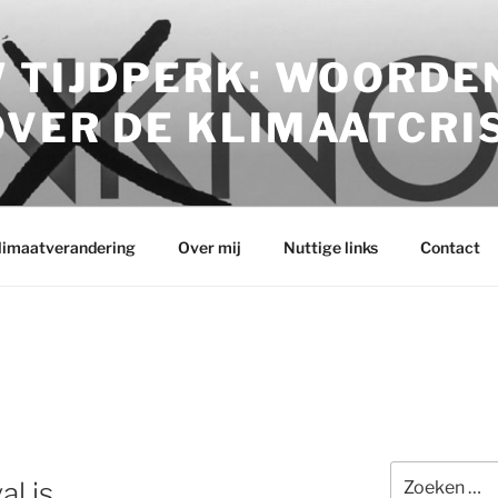
 TIJDPERK: WOORDE
VER DE KLIMAATCRI
klimaatverandering
Over mij
Nuttige links
Contact
Zoeken
al is…
naar: