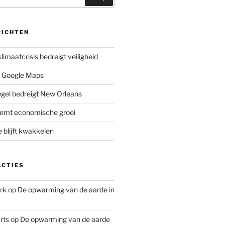
RICHTEN
limaatcrisis bedreigt veiligheid
 Google Maps
iegel bedreigt New Orleans
remt economische groei
e blijft kwakkelen
ACTIES
rk
op
De opwarming van de aarde in
rts
op
De opwarming van de aarde