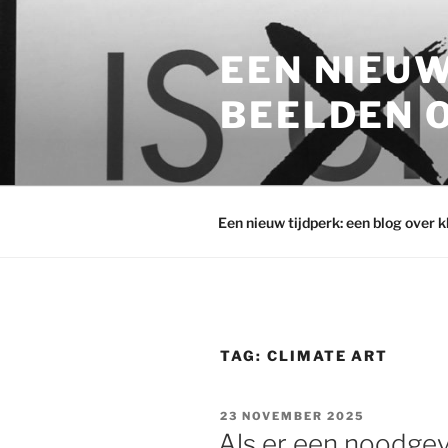
Ga
naar
EEN NIEUW
de
inhoud
BEELDEN O
Een nieuw tijdperk: een blog over 
TAG:
CLIMATE ART
GEPLAATST
23 NOVEMBER 2025
OP
Als er een noodgev