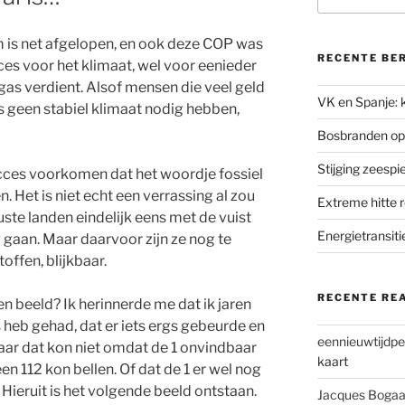
m is net afgelopen, en ook deze COP was
RECENTE BE
es voor het klimaat, wel voor eenieder
f gas verdient. Alsof mensen die veel geld
VK en Spanje: k
as geen stabiel klimaat nodig hebben,
Bosbranden op
Stijging zeesp
ucces voorkomen dat het woordje fossiel
 Het is niet echt een verrassing al zou
Extreme hitte 
te landen eindelijk eens met de vuist
Energietransiti
 gaan. Maar daarvoor zijn ze nog te
offen, blijkbaar.
RECENTE RE
een beeld? Ik herinnerde me dat ik jaren
heb gehad, dat er iets ergs gebeurde en
eennieuwtijdpe
Maar dat kon niet omdat de 1 onvindbaar
kaart
en 112 kon bellen. Of dat de 1 er wel nog
Hieruit is het volgende beeld ontstaan.
Jacques Bogaa