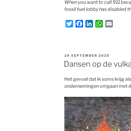
When you want to call 911 bec
fossil fuel lobby has disabled t
T
F
L
W
E
w
a
i
h
m
i
c
n
a
a
t
e
k
t
i
t
b
e
s
l
GEPLAATST
29 SEPTEMBER 2025
OP
e
o
d
A
Dansen op de vulk
r
o
I
p
k
n
p
Het gevoel dat ik soms krijg als
ondernemingen omgaan met de 