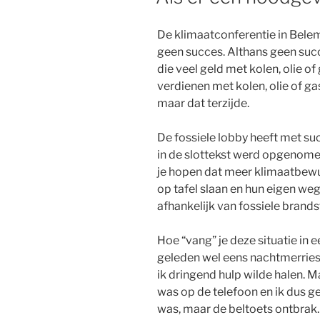
De klimaatconferentie in Bele
geen succes. Althans geen succ
die veel geld met kolen, olie o
verdienen met kolen, olie of g
maar dat terzijde.
De fossiele lobby heeft met s
in de slottekst werd opgenomen.
je hopen dat meer klimaatbewus
op tafel slaan en hun eigen weg
afhankelijk van fossiele brandst
Hoe “vang” je deze situatie in 
geleden wel eens nachtmerries 
ik dringend hulp wilde halen. 
was op de telefoon en ik dus ge
was, maar de beltoets ontbrak. 