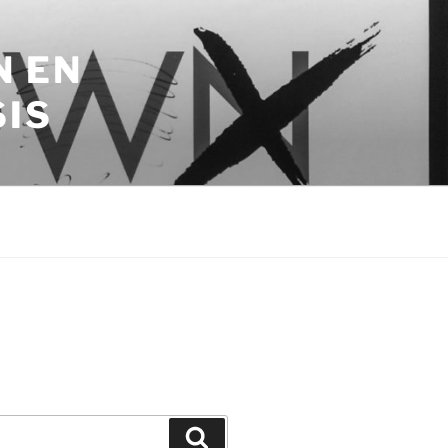
N EN
SIS
Zoeken