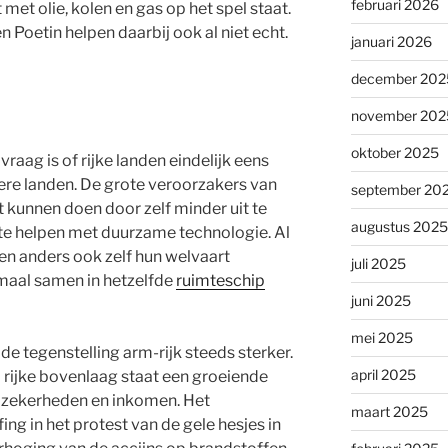
februari 2026
et olie, kolen en gas op het spel staat.
 Poetin helpen daarbij ook al niet echt.
januari 2026
december 202
november 202
oktober 2025
raag is of rijke landen eindelijk eens
mere landen. De grote veroorzakers van
september 20
 kunnen doen door zelf minder uit te
augustus 2025
 te helpen met duurzame technologie. Al
den anders ook zelf hun welvaart
juli 2025
maal samen in hetzelfde
ruimteschip
juni 2025
mei 2025
e tegenstelling arm-rijk steeds sterker.
april 2025
 rijke bovenlaag staat een groeiende
 zekerheden en inkomen. Het
maart 2025
g in het protest van de gele hesjes in