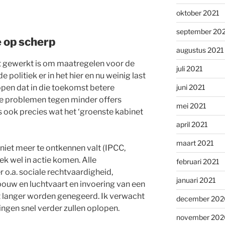
oktober 2021
september 20
e op scherp
augustus 2021
eft gewerkt is om maatregelen voor de
juli 2021
 politiek er in het hier en nu weinig last
open dat in die toekomst betere
juni 2021
de problemen tegen minder offers
mei 2021
 ook precies wat het ‘groenste kabinet
april 2021
maart 2021
iet meer te ontkennen valt (IPCC,
ek wel in actie komen. Alle
februari 2021
o.a. sociale rechtvaardigheid,
januari 2021
bouw en luchtvaart en invoering van een
 langer worden genegeerd. Ik verwacht
december 202
ingen snel verder zullen oplopen.
november 202