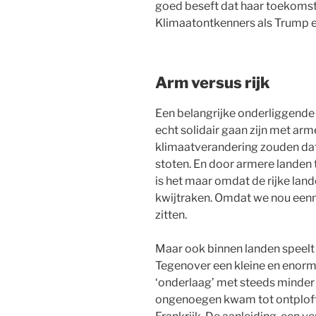
goed beseft dat haar toekomst m
Klimaatontkenners als Trump en
Arm versus rijk
Een belangrijke onderliggende v
echt solidair gaan zijn met ar
klimaatverandering zouden dat
stoten. En door armere landen
is het maar omdat de rijke lan
kwijtraken. Omdat we nou een
zitten.
Maar ook binnen landen speelt d
Tegenover een kleine en enorm
‘onderlaag’ met steeds minder
ongenoegen kwam tot ontploffin