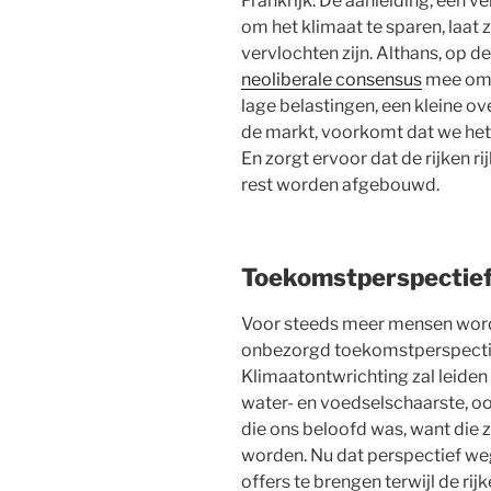
Frankrijk. De aanleiding, een 
om het klimaat te sparen, laat 
vervlochten zijn. Althans, op d
neoliberale consensus
mee omg
lage belastingen, een kleine o
de markt, voorkomt dat we het 
En zorgt ervoor dat de rijken r
rest worden afgebouwd.
Toekomstperspectief
Voor steeds meer mensen wordt
onbezorgd toekomstperspectief
Klimaatontwrichting zal leiden 
water- en voedselschaarste, oo
die ons beloofd was, want die
worden. Nu dat perspectief weg
offers te brengen terwijl de ri