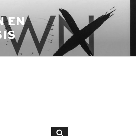
N EN
SIS
Zoeken