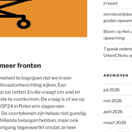
in kaart
eennieuwtijdpe
graden opwar
Bloem
op
Het v
opwarming
7 goede redene
UrbanChicks
o
 meer fronten
ARCHIEVEN
sheid te begrijpen dat we in een
limaatontwrichting kijken. Een
juli 2026
op zal zetten. En die vraagt om snel en
ste te voorkomen. De vraag is of we op
mei 2026
OP24 in Polen erin slagen een
april 2026
De voortekenen zijn helaas niet gunstig.
chillende belangen hebben, maar ook
maart 2026
oortgang tegenwertkt omdat ze heel