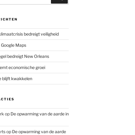
RICHTEN
limaatcrisis bedreigt veiligheid
 Google Maps
iegel bedreigt New Orleans
remt economische groei
e blijft kwakkelen
ACTIES
rk
op
De opwarming van de aarde in
rts
op
De opwarming van de aarde