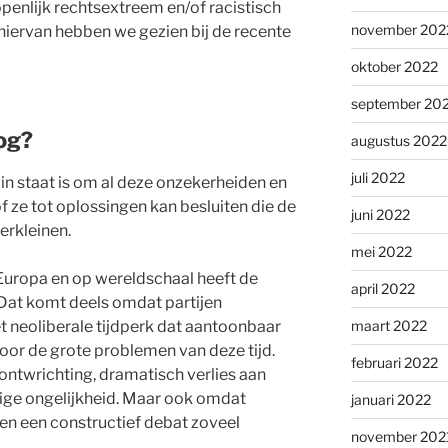
enlijk rechtsextreem en/of racistisch
november 202
hiervan hebben we gezien bij de recente
oktober 2022
september 20
nog?
augustus 2022
juli 2022
k in staat is om al deze onzekerheiden en
f ze tot oplossingen kan besluiten die de
juni 2022
erkleinen.
mei 2022
Europa en op wereldschaal heeft de
april 2022
. Dat komt deels omdat partijen
maart 2022
t neoliberale tijdperk dat aantoonbaar
oor de grote problemen van deze tijd.
februari 2022
ntwrichting, dramatisch verlies aan
dige ongelijkheid. Maar ook omdat
januari 2022
 en een constructief debat zoveel
november 202