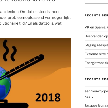
aan denken. Omdat er steeds meer
RECENTE BE
inder probleemoplossend vermogen lijkt
lutionaire tijd? En als dat zo is, wat
VK en Spanje: k
Bosbranden op
Stijging zeesp
Extreme hitte 
Energietransiti
RECENTE RE
eennieuwtijdpe
kaart
Jacques Bogaa