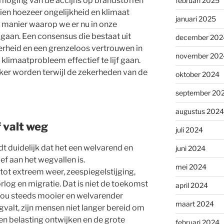
verhoging van de accijns op brandstoffen
februari 2025
zien hoezeer ongelijkheid en klimaat
januari 2025
e manier waarop we er nu in onze
aan. Een consensus die bestaat uit
december 202
verheid en een grenzeloos vertrouwen in
november 202
klimaatprobleem effectief te lijf gaan.
ijker worden terwijl de zekerheden van de
oktober 2024
september 20
augustus 2024
 valt weg
juli 2024
 duidelijk dat het een welvarend en
juni 2024
 aan het wegvallen is.
mei 2024
tot extreem weer, zeespiegelstijging,
rlog en migratie. Dat is niet de toekomst
april 2024
 zou steeds mooier en welvarender
maart 2024
valt, zijn mensen niet langer bereid om
jken belasting ontwijken en de grote
februari 2024