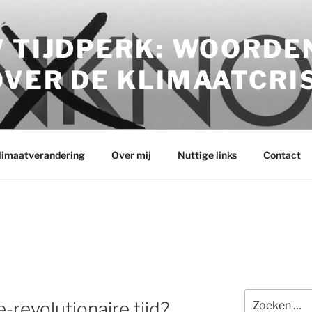
 TIJDPERK: WOORDE
VER DE KLIMAATCRI
klimaatverandering
Over mij
Nuttige links
Contact
Zoeken
-revolutionaire tijd?
naar: