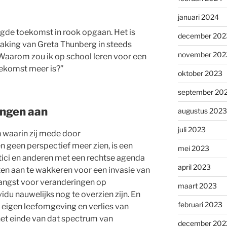
januari 2024
gde toekomst in rook opgaan. Het is
december 202
staking van Greta Thunberg in steeds
november 202
“Waarom zou ik op school leren voor een
oekomst meer is?”
oktober 2023
september 20
ingen aan
augustus 2023
juli 2023
 waarin zij mede door
 geen perspectief meer zien, is een
mei 2023
tici en anderen met een rechtse agenda
april 2023
en aan te wakkeren voor een invasie van
 angst voor veranderingen op
maart 2023
idu nauwelijks nog te overzien zijn. En
februari 2023
e eigen leefomgeving en verlies van
het einde van dat spectrum van
december 202