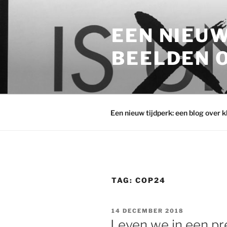
Ga
naar
EEN NIEUW
de
inhoud
BEELDEN O
Een nieuw tijdperk: een blog over 
TAG:
COP24
GEPLAATST
14 DECEMBER 2018
OP
Leven we in een pre