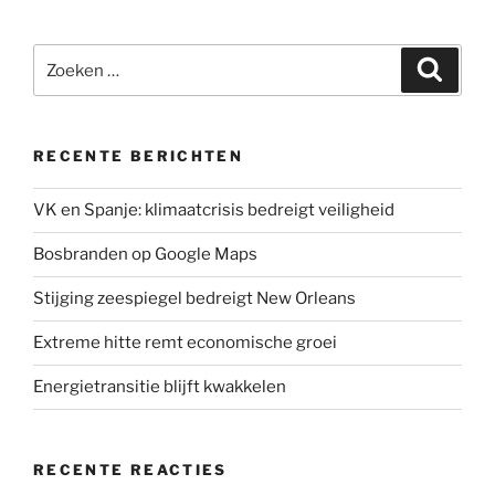
i
c
n
a
a
t
e
k
t
i
Zoeken
t
b
e
s
l
Zoeke
naar:
e
o
d
A
r
o
I
p
k
n
p
RECENTE BERICHTEN
VK en Spanje: klimaatcrisis bedreigt veiligheid
Bosbranden op Google Maps
Stijging zeespiegel bedreigt New Orleans
Extreme hitte remt economische groei
Energietransitie blijft kwakkelen
RECENTE REACTIES