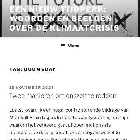
Ga
EEN NIEUW TIJDPERK:
naar
WOORDEN EN BEELDEN
de
inhoud
OVER DE KLIMAATCRISIS
Menu
TAG:
DOOMSDAY
GEPLAATST
13 NOVEMBER 2023
OP
Twee manieren om onszelf te redden
Laatst kwam ik een nogal confronterende
bijdrage van
Marshall Brain
tegen. In het stuk analyseert hij haarfijn
waarom het verkeerd gaat aflopen met ons als
mensheid op deze planeet. Onze hoogontwikkelde
maatschappijen zullen volgens Brain niet bestand zijn