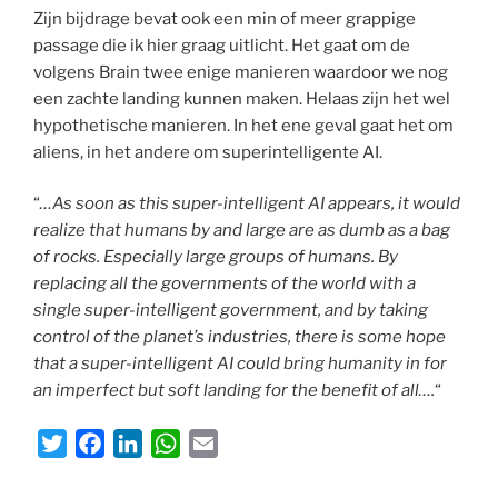
Zijn bijdrage bevat ook een min of meer grappige
passage die ik hier graag uitlicht. Het gaat om de
volgens Brain twee enige manieren waardoor we nog
een zachte landing kunnen maken. Helaas zijn het wel
hypothetische manieren. In het ene geval gaat het om
aliens, in het andere om superintelligente AI.
“
…As soon as this super-intelligent AI appears, it would
realize that humans by and large are as dumb as a bag
of rocks. Especially large groups of humans. By
replacing all the governments of the world with a
single super-intelligent government, and by taking
control of the planet’s industries, there is some hope
that a super-intelligent AI could bring humanity in for
an imperfect but soft landing for the benefit of all….
“
T
F
L
W
E
w
a
i
h
m