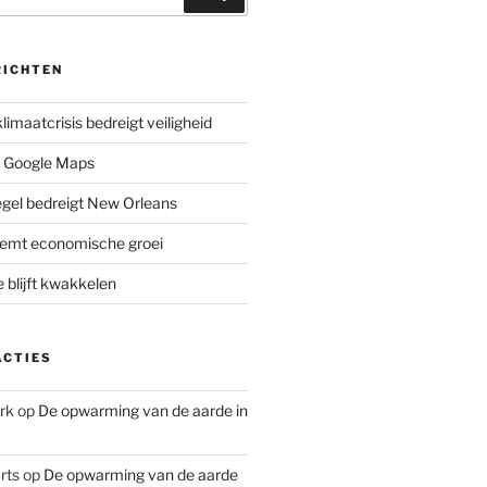
RICHTEN
limaatcrisis bedreigt veiligheid
 Google Maps
iegel bedreigt New Orleans
remt economische groei
e blijft kwakkelen
ACTIES
rk
op
De opwarming van de aarde in
rts
op
De opwarming van de aarde