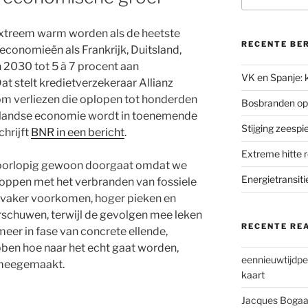
extreem warm worden als de heetste
RECENTE BE
economieën als Frankrijk, Duitsland,
n 2030 tot 5 à 7 procent aan
VK en Spanje: k
at stelt kredietverzekeraar Allianz
om verliezen die oplopen tot honderden
Bosbranden op
erlandse economie wordt in toenemende
Stijging zeesp
chrijft
BNR in een bericht
.
Extreme hitte 
oorlopig gewoon doorgaat omdat we
Energietransiti
stoppen met het verbranden van fossiele
e vaker voorkomen, hoger pieken en
rschuwen, terwijl de gevolgen mee leken
RECENTE RE
meer in fase van concrete ellende,
bben hoe naar het echt gaat worden,
eennieuwtijdpe
 meegemaakt.
kaart
Jacques Bogaa