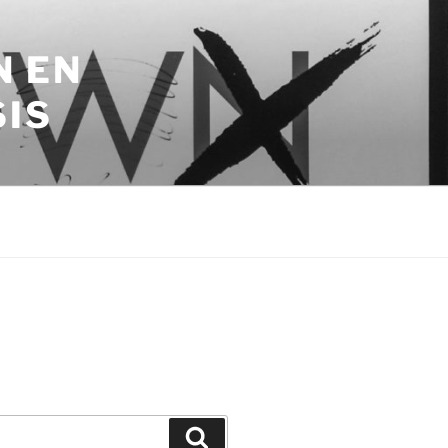
N EN
SIS
Zoeken