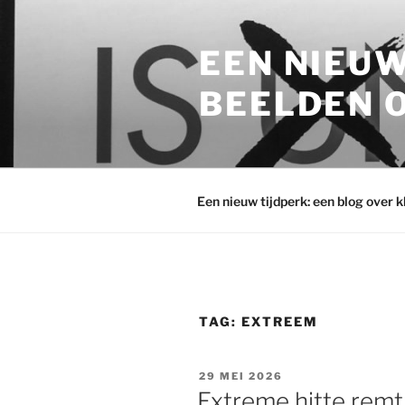
Ga
naar
EEN NIEUW
de
inhoud
BEELDEN O
Een nieuw tijdperk: een blog over 
TAG:
EXTREEM
GEPLAATST
29 MEI 2026
OP
Extreme hitte rem