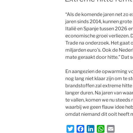
“Als de komende jaren net zo 
jaren sinds 2014, kunnen grote 
Italië en Spanje tussen 2026 e
economische groei verliezen. D
Trade na onderzoek. Het gaat 
miljarden euro’s. Ook de Ned
mate geraakt door hitte.” Dat s
En aangezien de opwarming v
nog lang niet klaar zijn om te 
brandstoffen zal extreme hitt
langer duren. Na jaren van waa
te vallen, komen we nu steeds 
waarbij we geen flauw idee he
omdat niemand dit ooit heeft
T
F
L
W
E