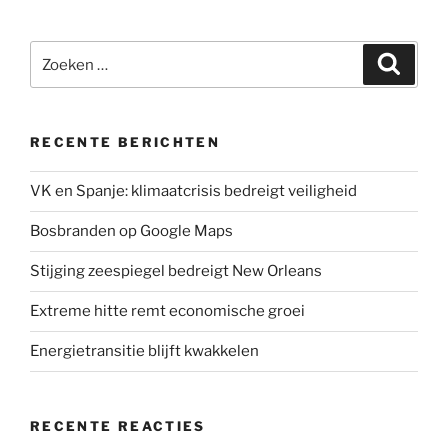
i
c
n
a
a
t
e
k
t
i
Zoeken
t
b
e
s
l
Zoeke
naar:
e
o
d
A
r
o
I
p
k
n
p
RECENTE BERICHTEN
VK en Spanje: klimaatcrisis bedreigt veiligheid
Bosbranden op Google Maps
Stijging zeespiegel bedreigt New Orleans
Extreme hitte remt economische groei
Energietransitie blijft kwakkelen
RECENTE REACTIES