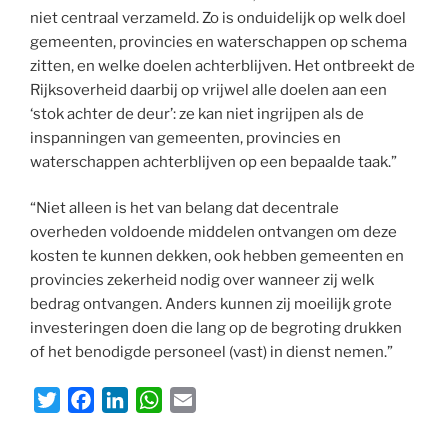
niet centraal verzameld. Zo is onduidelijk op welk doel
gemeenten, provincies en waterschappen op schema
zitten, en welke doelen achterblijven. Het ontbreekt de
Rijksoverheid daarbij op vrijwel alle doelen aan een
‘stok achter de deur’: ze kan niet ingrijpen als de
inspanningen van gemeenten, provincies en
waterschappen achterblijven op een bepaalde taak.”
“Niet alleen is het van belang dat decentrale
overheden voldoende middelen ontvangen om deze
kosten te kunnen dekken, ook hebben gemeenten en
provincies zekerheid nodig over wanneer zij welk
bedrag ontvangen. Anders kunnen zij moeilijk grote
investeringen doen die lang op de begroting drukken
of het benodigde personeel (vast) in dienst nemen.”
T
F
L
W
E
w
a
i
h
m