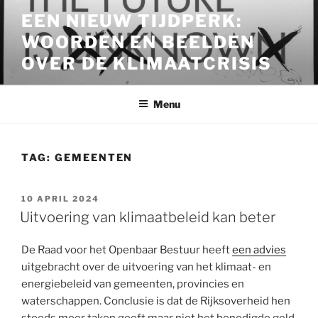
Ga
EEN NIEUW TIJDPERK:
naar
WOORDEN EN BEELDEN
de
inhoud
OVER DE KLIMAATCRISIS
Menu
TAG:
GEMEENTEN
GEPLAATST
10 APRIL 2024
OP
Uitvoering van klimaatbeleid kan beter
De Raad voor het Openbaar Bestuur heeft
een advies
uitgebracht over de uitvoering van het klimaat- en
energiebeleid van gemeenten, provincies en
waterschappen. Conclusie is dat de Rijksoverheid hen
steeds meer taken geeft maar niet het benodigde geld