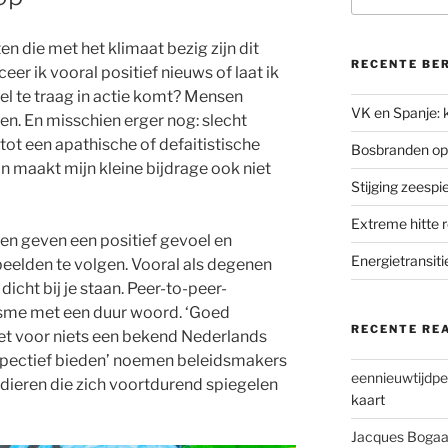
n die met het klimaat bezig zijn dit
RECENTE BE
 ik vooral positief nieuws of laat ik
el te traag in actie komt? Mensen
VK en Spanje: k
en. En misschien erger nog: slecht
tot een apathische of defaitistische
Bosbranden op
dan maakt mijn kleine bijdrage ook niet
Stijging zeesp
Extreme hitte 
n geven een positief gevoel en
Energietransiti
elden te volgen. Vooral als degenen
icht bij je staan. Peer-to-peer-
isme met een duur woord. ‘Goed
RECENTE RE
iet voor niets een bekend Nederlands
pectief bieden’ noemen beleidsmakers
eennieuwtijdpe
edieren die zich voortdurend spiegelen
kaart
Jacques Bogaa