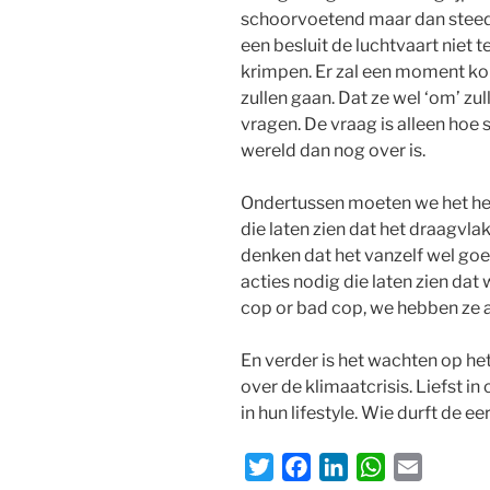
schoorvoetend maar dan steeds
een besluit de luchtvaart niet te
krimpen. Er zal een moment kom
zullen gaan. Dat ze wel ‘om’ z
vragen. De vraag is alleen hoe sn
wereld dan nog over is.
Ondertussen moeten we het heb
die laten zien dat het draagvl
denken dat het vanzelf wel go
acties nodig die laten zien dat
cop or bad cop, we hebben ze a
En verder is het wachten op h
over de klimaatcrisis. Liefst 
in hun lifestyle. Wie durft de eer
T
F
L
W
E