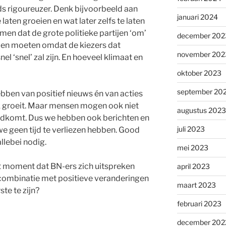
 rigoureuzer. Denk bijvoorbeeld aan
januari 2024
 laten groeien en wat later zelfs te laten
en dat de grote politieke partijen ‘om’
december 202
ullen moeten omdat de kiezers dat
november 202
el ‘snel’ zal zijn. En hoeveel klimaat en
oktober 2023
september 20
ben van positief nieuws én van acties
ak groeit. Maar mensen mogen ook niet
augustus 2023
edkomt. Dus we hebben ook berichten en
juli 2023
 we geen tijd te verliezen hebben. Good
llebei nodig.
mei 2023
et moment dat BN-ers zich uitspreken
april 2023
in combinatie met positieve veranderingen
maart 2023
ste te zijn?
februari 2023
december 202