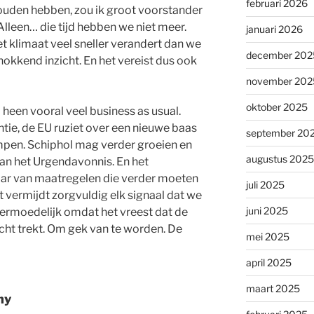
februari 2026
 zouden hebben, zou ik groot voorstander
 Alleen… die tijd hebben we niet meer.
januari 2026
et klimaat veel sneller verandert dan we
december 202
hokkend inzicht. En het vereist dus ook
november 202
oktober 2025
 heen vooral veel business as usual.
e, de EU ruziet over een nieuwe baas
september 20
pompen. Schiphol mag verder groeien en
augustus 2025
aan het Urgendavonnis. En het
ar van maatregelen die verder moeten
juli 2025
 vermijdt zorgvuldig elk signaal dat we
juni 2025
. Vermoedelijk omdat het vreest dat de
cht trekt. Om gek van te worden. De
mei 2025
april 2025
maart 2025
ny