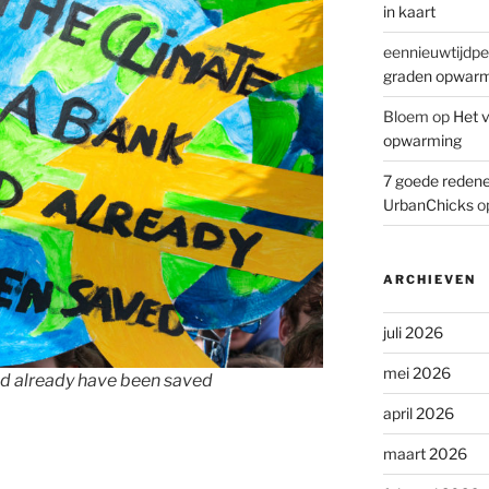
in kaart
eennieuwtijdpe
graden opwar
Bloem
op
Het v
opwarming
7 goede redene
UrbanChicks
o
ARCHIEVEN
juli 2026
mei 2026
uld already have been saved
april 2026
maart 2026