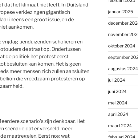
februari 2025
of dat het klimaat niet leeft. In Duitsland
januari 2025
uropese verkiezingen gigantisch
aar ineens een groot issue, en de
december 202
 niet aankomen.
november 202
 vrijdag tienduizenden scholieren en
oktober 2024
otouders de straat op. Ondertussen
at de politiek het protest eerst
september 20
ot besluiten kan komen. Het is geen
augustus 2024
eds meer mensen zich zullen aansluiten
ebellion die vreedzaam protesteren op
juli 2024
rzaamheid.
juni 2024
mei 2024
april 2024
eerdere scenario’s zijn denkbaar. Het
maart 2024
en scenario dat er versneld meer
nde maatregelen. Eerst nog wat
februari 2024