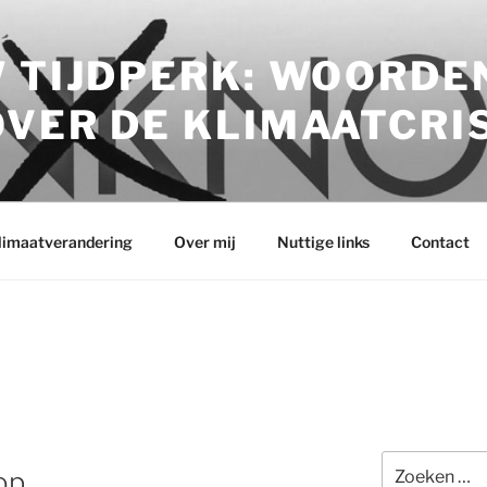
 TIJDPERK: WOORDE
VER DE KLIMAATCRI
klimaatverandering
Over mij
Nuttige links
Contact
Zoeken
op
naar: