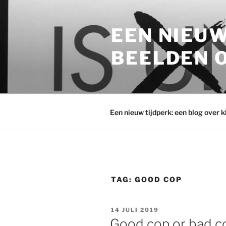
Ga
naar
EEN NIEUW
de
inhoud
BEELDEN O
Een nieuw tijdperk: een blog over 
TAG:
GOOD COP
GEPLAATST
14 JULI 2019
OP
Good cop or bad c