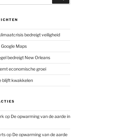
RICHTEN
limaatcrisis bedreigt veiligheid
 Google Maps
iegel bedreigt New Orleans
remt economische groei
e blijft kwakkelen
ACTIES
rk
op
De opwarming van de aarde in
rts
op
De opwarming van de aarde