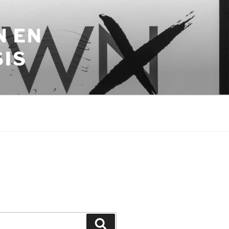
N EN
SIS
Zoeken