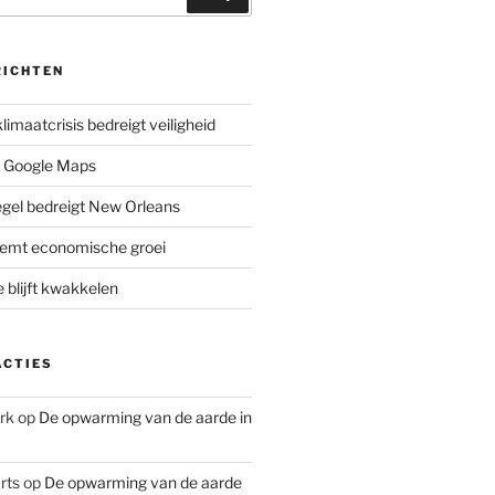
RICHTEN
limaatcrisis bedreigt veiligheid
 Google Maps
iegel bedreigt New Orleans
remt economische groei
e blijft kwakkelen
ACTIES
rk
op
De opwarming van de aarde in
rts
op
De opwarming van de aarde