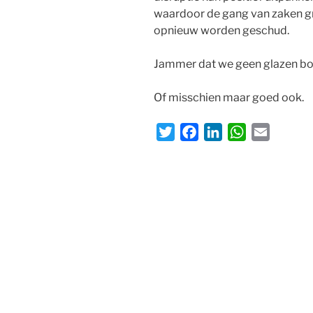
waardoor de gang van zaken gr
opnieuw worden geschud.
Jammer dat we geen glazen bo
Of misschien maar goed ook.
T
F
L
W
E
w
a
i
h
m
i
c
n
a
a
t
e
k
t
i
t
b
e
s
l
e
o
d
A
r
o
I
p
k
n
p