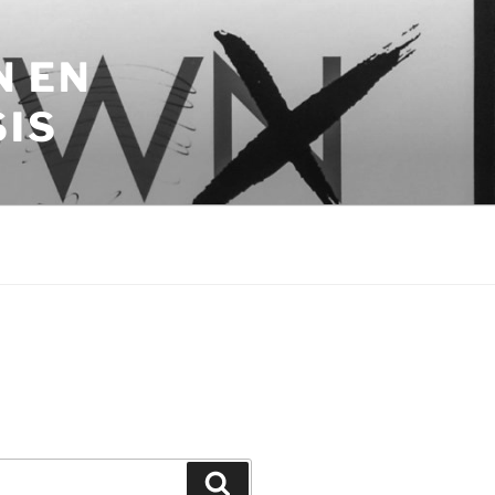
N EN
SIS
Zoeken