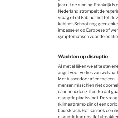
jaar uit de running. Frankrijk is
Nederland strompelt de regering
vraag of dit kabinet het tot d
kabinet-Schoof nog
geen enke
impasse er op Europese of were
symptomatisch voor de politiek
Wachten op disruptie
Al met al lijken we af te steven
angst voor verlies van welvaar
Met tussendoor af en toe een l
mensen misschien niet doorheb
naar beneden zitten. En dat gaa
disruptie plaatsvindt. De vraag 
(klimaat)ramp zijn of een oorl
beurskrach. Het kan ook een ni
disruptie kan positief uitpakken