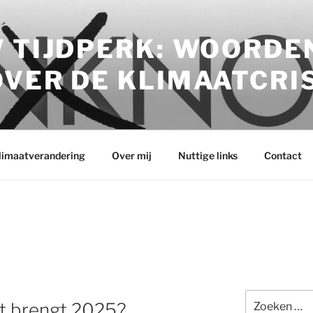
 TIJDPERK: WOORDE
VER DE KLIMAATCRI
klimaatverandering
Over mij
Nuttige links
Contact
Zoeken
at brengt 2025?
naar: