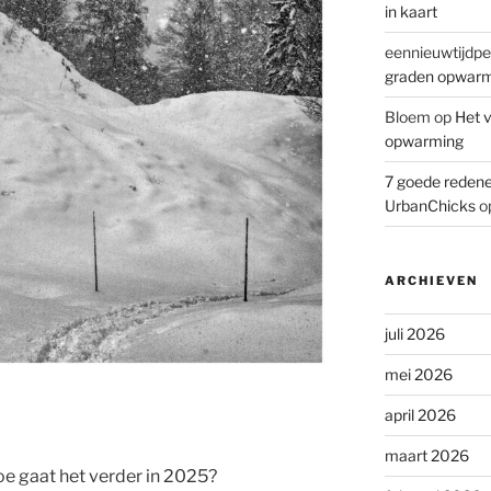
in kaart
eennieuwtijdpe
graden opwar
Bloem
op
Het v
opwarming
7 goede redene
UrbanChicks
o
ARCHIEVEN
juli 2026
mei 2026
april 2026
maart 2026
oe gaat het verder in 2025?