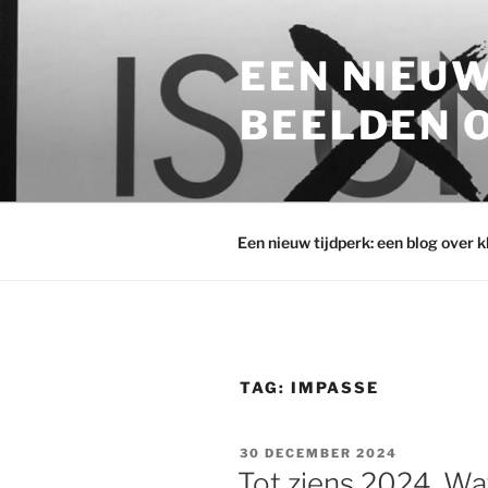
Ga
naar
EEN NIEUW
de
inhoud
BEELDEN O
Een nieuw tijdperk: een blog over 
TAG:
IMPASSE
GEPLAATST
30 DECEMBER 2024
OP
Tot ziens 2024. W