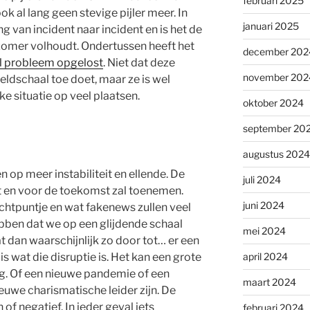
februari 2025
 ook al lang geen stevige pijler meer. In
januari 2025
 van incident naar incident en is het de
e zomer volhoudt. Ondertussen heeft het
december 202
l probleem opgelost
. Niet dat deze
november 202
ldschaal toe doet, maar ze is wel
e situatie op veel plaatsen.
oktober 2024
september 20
augustus 2024
en op meer instabiliteit en ellende. De
juli 2024
t en voor de toekomst zal toenemen.
juni 2024
ichtpuntje en wat fakenews zullen veel
ben dat we op een glijdende schaal
mei 2024
t dan waarschijnlijk zo door tot… er een
april 2024
is wat die disruptie is. Het kan een grote
og. Of een nieuwe pandemie of een
maart 2024
euwe charismatische leider zijn. De
 of negatief. In ieder geval iets
februari 2024