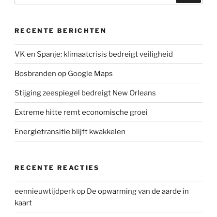
e
o
d
A
r
o
I
p
k
n
p
RECENTE BERICHTEN
VK en Spanje: klimaatcrisis bedreigt veiligheid
Bosbranden op Google Maps
Stijging zeespiegel bedreigt New Orleans
Extreme hitte remt economische groei
Energietransitie blijft kwakkelen
RECENTE REACTIES
eennieuwtijdperk
op
De opwarming van de aarde in
kaart