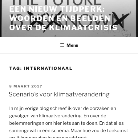
Ga
EEN NIEUW TIJDPERK:
naar
WOORDEN EN BEELDEN
de
inhoud
OVER DE KLIMAATCRISIS
Menu
TAG:
INTERNATIONAAL
GEPLAATST
8 MAART 2017
OP
Scenario’s voor klimaatverandering
In mijn
vorige blog
schreef ik over de oorzaken en
gevolgen van klimaatverandering. En over de
belemmeringen om hier iets aan te doen. En dat alles
samengevat in één schema. Maar hoe zou de toekomst
eruit kunnen zien in een wereld met