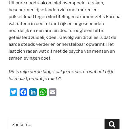
Uit pure noodzaak om niet overspoeld te raken,
beschermen rijke landen zich met muren en
prikkeldraad tegen vluchtelingenstromen. Zelfs Europa
valt uiteen in een relatief rijk en ongeschonden
noordelijk en een arm en door droogte en hitte
geteisterd zuidelijk deel. Gevolg van dit alles is dat de
aarde steeds verder en onherstelbaar opwarmt. Het
laat zich raden wat dit met de psyche van mensen en
samenlevingen doet.
Dit is mijn derde blog. Laat je me weten wat het bij je
losmaakt, en wat je mist?!
T
F
L
W
E
w
a
i
h
m
i
c
n
a
a
t
e
k
t
i
Zoeken
t
b
e
s
l
Zoeke
naar: