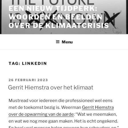
Ga
EEN NIEUW TIJDPERK:
naar
WOORDEN EN BEELDEN
de
inhoud
OVER DE KLIMAATCRISIS
Menu
TAG:
LINKEDIN
GEPLAATST
26 FEBRUARI 2023
OP
Gerrit Hiemstra over het klimaat
Mustread voor iedereen die professioneel wel eens
met de toekomst bezig is. Weerman
Gerrit Hiemstra
over de opwarming van de aarde
: “Wat we meemaken,
en wat we nog mee gaan maken. Het is echt ongekend.
En heel veel mensen halen gewoon hun schouders op.”