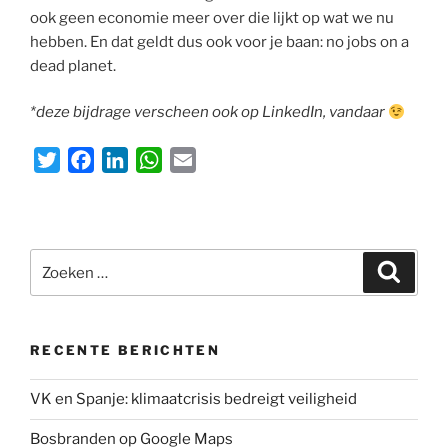
ook geen economie meer over die lijkt op wat we nu
hebben. En dat geldt dus ook voor je baan: no jobs on a
dead planet.
*deze bijdrage verscheen ook op LinkedIn, vandaar
T
F
L
W
E
w
a
i
h
m
i
c
n
a
a
t
e
k
t
i
Zoeken
t
b
e
s
l
Zoeke
naar:
e
o
d
A
r
o
I
p
k
n
p
RECENTE BERICHTEN
VK en Spanje: klimaatcrisis bedreigt veiligheid
Bosbranden op Google Maps