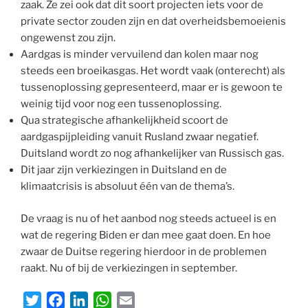
zaak. Ze zei ook dat dit soort projecten iets voor de
private sector zouden zijn en dat overheidsbemoeienis
ongewenst zou zijn.
Aardgas is minder vervuilend dan kolen maar nog
steeds een broeikasgas. Het wordt vaak (onterecht) als
tussenoplossing gepresenteerd, maar er is gewoon te
weinig tijd voor nog een tussenoplossing.
Qua strategische afhankelijkheid scoort de
aardgaspijpleiding vanuit Rusland zwaar negatief.
Duitsland wordt zo nog afhankelijker van Russisch gas.
Dit jaar zijn verkiezingen in Duitsland en de
klimaatcrisis is absoluut één van de thema’s.
De vraag is nu of het aanbod nog steeds actueel is en
wat de regering Biden er dan mee gaat doen. En hoe
zwaar de Duitse regering hierdoor in de problemen
raakt. Nu of bij de verkiezingen in september.
T
F
L
W
E