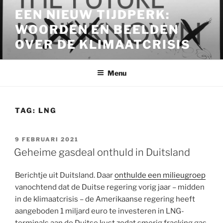
Ga
EEN NIEUW TIJDPERK:
naar
WOORDEN EN BEELDEN
de
inhoud
OVER DE KLIMAATCRISIS
Menu
TAG:
LNG
GEPLAATST
9 FEBRUARI 2021
OP
Geheime gasdeal onthuld in Duitsland
Berichtje uit Duitsland. Daar
onthulde een milieugroep
vanochtend dat de Duitse regering vorig jaar – midden
in de klimaatcrisis – de Amerikaanse regering heeft
aangeboden 1 miljard euro te investeren in LNG-
terminals aan de Duitse kust zodat smerig fracking gas