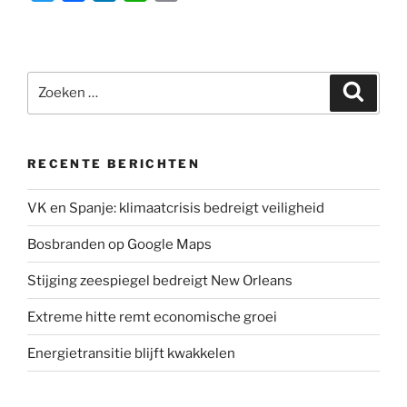
w
a
i
h
m
i
c
n
a
a
t
e
k
t
i
Zoeken
t
b
e
s
l
Zoeke
naar:
e
o
d
A
r
o
I
p
k
n
p
RECENTE BERICHTEN
VK en Spanje: klimaatcrisis bedreigt veiligheid
Bosbranden op Google Maps
Stijging zeespiegel bedreigt New Orleans
Extreme hitte remt economische groei
Energietransitie blijft kwakkelen