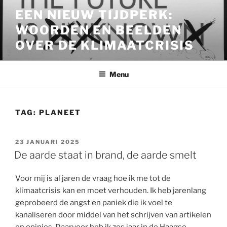
Ga
EEN NIEUW TIJDPERK:
naar
WOORDEN EN BEELDEN
de
inhoud
OVER DE KLIMAATCRISIS
Menu
TAG:
PLANEET
GEPLAATST
23 JANUARI 2025
OP
De aarde staat in brand, de aarde smelt
Voor mij is al jaren de vraag hoe ik me tot de
klimaatcrisis kan en moet verhouden. Ik heb jarenlang
geprobeerd de angst en paniek die ik voel te
kanaliseren door middel van het schrijven van artikelen
en opinies. Daarvoor heb ik zes jaar in de Haagse