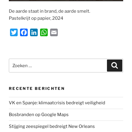
De aarde staat in brand, de aarde smelt.
Pastelkrijt op papier, 2024
T
F
L
W
E
w
a
i
h
m
i
c
n
a
a
t
e
k
t
i
Zoeken
t
b
e
s
l
Zoeke
naar:
e
o
d
A
r
o
I
p
k
n
p
RECENTE BERICHTEN
VK en Spanje: klimaatcrisis bedreigt veiligheid
Bosbranden op Google Maps
Stijging zeespiegel bedreigt New Orleans