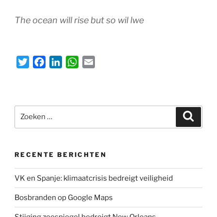
The ocean will rise but so wil lwe
T
F
L
W
E
w
a
i
h
m
i
c
n
a
a
t
e
k
t
i
Zoeken
t
b
e
s
l
Zoeke
naar:
e
o
d
A
r
o
I
p
k
n
p
RECENTE BERICHTEN
VK en Spanje: klimaatcrisis bedreigt veiligheid
Bosbranden op Google Maps
Stijging zeespiegel bedreigt New Orleans