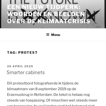
Ga
EEN NIEUW TIJDPERK:
naar
WOORDEN EN BEELDEN
de
inhoud
OVER DE KLIMAATCRISIS
Menu
TAG:
PROTEST
GEPLAATST
26 APRIL 2025
OP
Smarter cabinets
Dit protestbord fotografeerde ik tijdens de
klimaatmars van 8 september 2019 op de
Erasmusbrug in Rotterdam. De tekst is helaas nog
steeds van toepassing. Of misschien wel: steeds meer
van toepassing. In veel landen gaat het helemaal niet