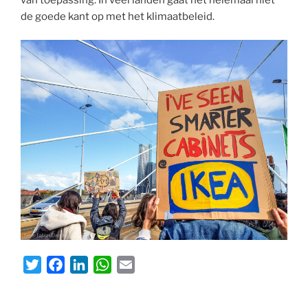
de goede kant op met het klimaatbeleid.
T
F
L
W
E
w
a
i
h
m
i
c
n
a
a