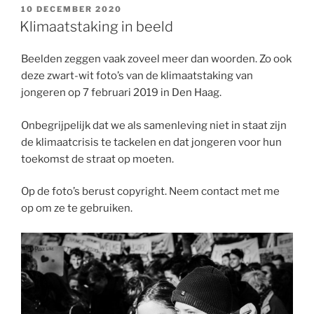
GEPLAATST
t
e
k
t
i
10 DECEMBER 2020
OP
Klimaatstaking in beeld
t
b
e
s
l
e
o
d
A
Beelden zeggen vaak zoveel meer dan woorden. Zo ook
r
o
I
p
deze zwart-wit foto’s van de klimaatstaking van
k
n
p
jongeren op 7 februari 2019 in Den Haag.
Onbegrijpelijk dat we als samenleving niet in staat zijn
de klimaatcrisis te tackelen en dat jongeren voor hun
toekomst de straat op moeten.
Op de foto’s berust copyright. Neem contact met me
op om ze te gebruiken.