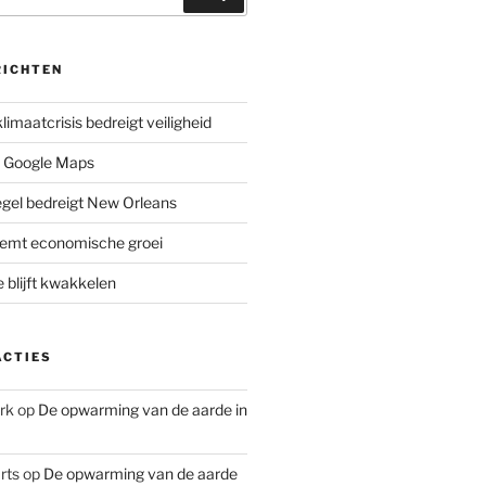
RICHTEN
limaatcrisis bedreigt veiligheid
 Google Maps
iegel bedreigt New Orleans
remt economische groei
e blijft kwakkelen
ACTIES
rk
op
De opwarming van de aarde in
rts
op
De opwarming van de aarde