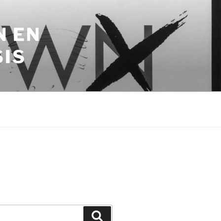
N EN
SIS
Zoeken