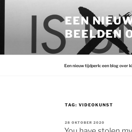
Ga
naar
EEN NIEUW
de
inhoud
BEELDEN O
Een nieuw tijdperk: een blog over 
TAG:
VIDEOKUNST
GEPLAATST
28 OKTOBER 2020
OP
You have stolen m