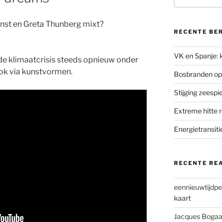
kunst en Greta Thunberg mixt?
RECENTE BE
VK en Spanje: k
de klimaatcrisis steeds opnieuw onder
ook via kunstvormen.
Bosbranden op
Stijging zeesp
Extreme hitte 
Energietransiti
RECENTE RE
eennieuwtijdpe
kaart
Jacques Bogaa