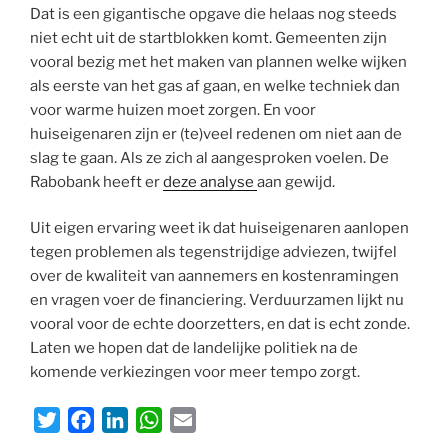
Dat is een gigantische opgave die helaas nog steeds
niet echt uit de startblokken komt. Gemeenten zijn
vooral bezig met het maken van plannen welke wijken
als eerste van het gas af gaan, en welke techniek dan
voor warme huizen moet zorgen. En voor
huiseigenaren zijn er (te)veel redenen om niet aan de
slag te gaan. Als ze zich al aangesproken voelen. De
Rabobank heeft er
deze analyse
aan gewijd.
Uit eigen ervaring weet ik dat huiseigenaren aanlopen
tegen problemen als tegenstrijdige adviezen, twijfel
over de kwaliteit van aannemers en kostenramingen
en vragen voer de financiering. Verduurzamen lijkt nu
vooral voor de echte doorzetters, en dat is echt zonde.
Laten we hopen dat de landelijke politiek na de
komende verkiezingen voor meer tempo zorgt.
T
F
L
W
E
w
a
i
h
m