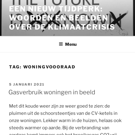
Ga
EEN NIEUW TIJDPERK:
naar
WOORDEN EN BEELDEN
de
inhoud
OVER DE KLIMAATCRISIS
Menu
TAG:
WONINGVOOORAAD
GEPLAATST
5 JANUARI 2021
OP
Gasverbruik woningen in beeld
Met dit koude weer zijn ze weer goed te zien: de
pluimen uit de schoorsteentjes van de CV-ketels in
onze woningen. Lekker warm in de huizen, helaas ook
steeds warmer op aarde. Bij de verbranding van
aardgas komt immers ook het broeikasgas CO2 vrij.