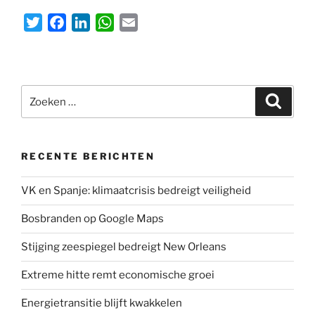
T
F
L
W
E
w
a
i
h
m
i
c
n
a
a
t
e
k
t
i
Zoeken
t
b
e
s
l
Zoeke
naar:
e
o
d
A
r
o
I
p
k
n
p
RECENTE BERICHTEN
VK en Spanje: klimaatcrisis bedreigt veiligheid
Bosbranden op Google Maps
Stijging zeespiegel bedreigt New Orleans
Extreme hitte remt economische groei
Energietransitie blijft kwakkelen