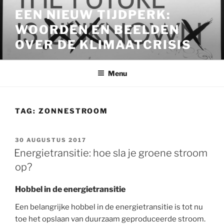
Ga
EEN NIEUW TIJDPERK:
naar
WOORDEN EN BEELDEN
de
inhoud
OVER DE KLIMAATCRISIS
Menu
TAG:
ZONNESTROOM
GEPLAATST
30 AUGUSTUS 2017
OP
Energietransitie: hoe sla je groene stroom
op?
Hobbel in de energietransitie
Een belangrijke hobbel in de energietransitie is tot nu
toe het opslaan van duurzaam geproduceerde stroom.