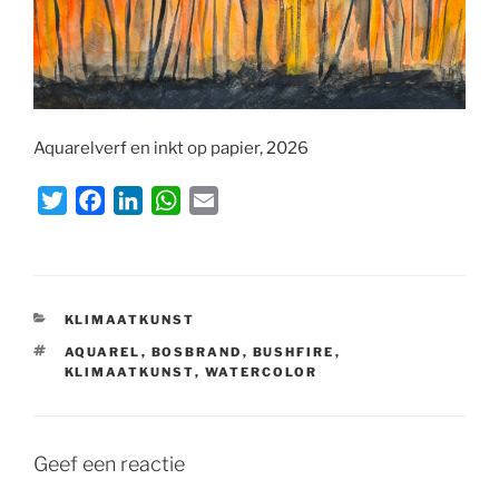
Aquarelverf en inkt op papier, 2026
T
F
L
W
E
w
a
i
h
m
i
c
n
a
a
t
e
k
t
i
t
b
e
s
l
CATEGORIEËN
KLIMAATKUNST
e
o
d
A
TAGS
AQUAREL
,
BOSBRAND
,
BUSHFIRE
,
r
o
I
p
KLIMAATKUNST
,
WATERCOLOR
k
n
p
Geef een reactie