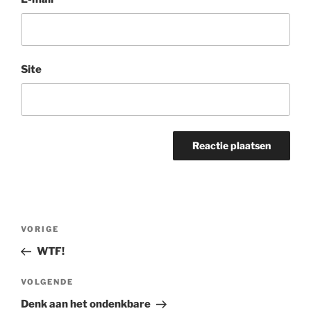
Site
Bericht
Vorig
VORIGE
navigatie
bericht
WTF!
Volgend
VOLGENDE
bericht
Denk aan het ondenkbare