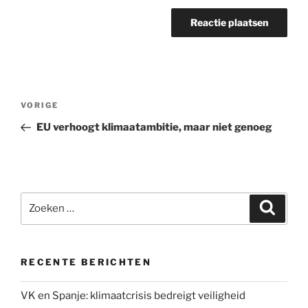
Bericht
Vorig
VORIGE
navigatie
bericht
EU verhoogt klimaatambitie, maar niet genoeg
Zoeken
Zoeke
naar:
RECENTE BERICHTEN
VK en Spanje: klimaatcrisis bedreigt veiligheid