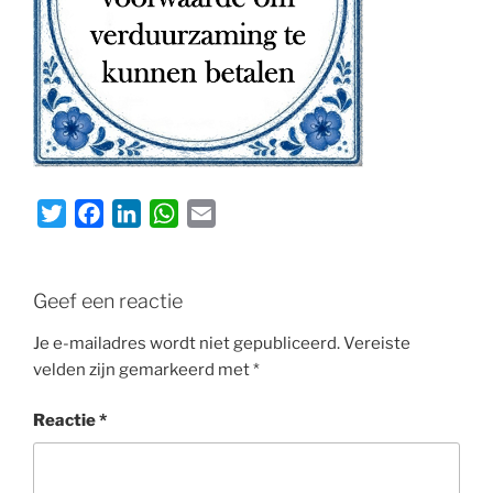
T
F
L
W
E
w
a
i
h
m
i
c
n
a
a
t
e
k
t
i
Geef een reactie
t
b
e
s
l
Je e-mailadres wordt niet gepubliceerd.
Vereiste
e
o
d
A
velden zijn gemarkeerd met
*
r
o
I
p
k
n
p
Reactie
*