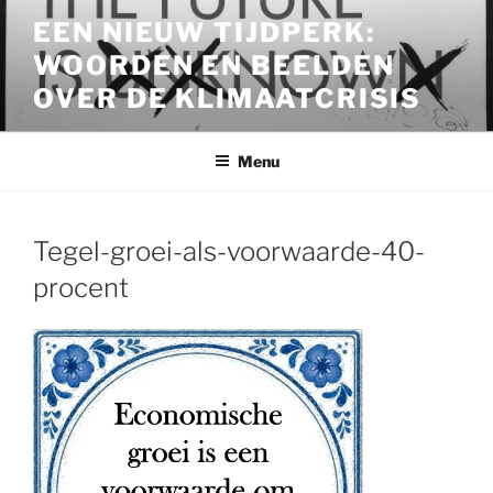
Ga
EEN NIEUW TIJDPERK:
naar
WOORDEN EN BEELDEN
de
inhoud
OVER DE KLIMAATCRISIS
Menu
Tegel-groei-als-voorwaarde-40-
procent