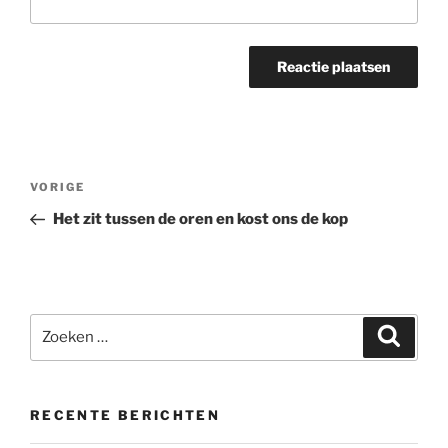
Bericht
Vorig
VORIGE
navigatie
bericht
Het zit tussen de oren en kost ons de kop
Zoeken
Zoeke
naar:
RECENTE BERICHTEN