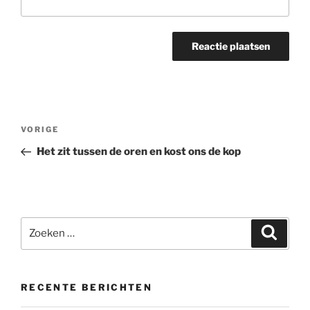
Bericht
Vorig
VORIGE
navigatie
bericht
Het zit tussen de oren en kost ons de kop
Zoeken
Zoeke
naar:
RECENTE BERICHTEN