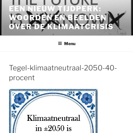
Ga
EEN NIEUW TIJDPERK:
naar
WOORDEN EN BEELDEN
de
inhoud
OVER DE KLIMAATCRISIS
Menu
Tegel-klimaatneutraal-2050-40-
procent