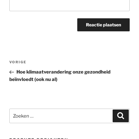
Bericht
Vorig
VORIGE
navigatie
bericht
Hoe klimaatverandering onze gezondheid
beïnvloedt (ook nu al)
Zoeken
Zoeke
naar: