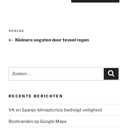
Bericht
Vorig
VORIGE
navigatie
bericht
Kleinere oogsten door teveel regen
Zoeken
Zoeke
naar:
RECENTE BERICHTEN
VK en Spanje: klimaatcrisis bedreigt veiligheid
Bosbranden op Google Maps