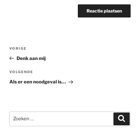
Bericht
Vorig
VORIGE
navigatie
bericht
Denk aan mij
Volgend
VOLGENDE
bericht
Als er een noodgeval is…
Zoeken
Zoeke
naar: