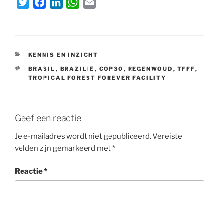
T
F
L
W
E
w
a
i
h
m
i
c
n
a
a
t
e
k
t
i
t
b
e
s
l
CATEGORIEËN
KENNIS EN INZICHT
e
o
d
A
TAGS
BRASIL
,
BRAZILIË
,
COP30
,
REGENWOUD
,
TFFF
,
r
o
I
p
TROPICAL FOREST FOREVER FACILITY
k
n
p
Geef een reactie
Je e-mailadres wordt niet gepubliceerd.
Vereiste
velden zijn gemarkeerd met
*
Reactie
*