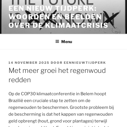
Ga
EEN NIEUW TIJDPERK:
naar
WOORDEN EN BEELDEN
de
inhoud
OVER DE KLIMAATCRISIS
Menu
GEPLAATST
14 NOVEMBER 2025
DOOR
EENNIEUWTIJDPERK
OP
Met meer groei het regenwoud
redden
Op de COP30 klimaatconferentie in Belem hoopt
Brazilië een cruciale stap te zetten om de
regenwouden te beschermen. Grootste probleem bij
de bescherming is dat het kappen van regenwouden
geld opbrengt (hout, grond voor plantages) terwijl