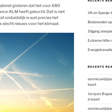
RECENTE BE
abinet gisteren dat het voor 680
rance-KLM heeft gekocht. Dat is niet
VK en Spanje: k
t onduidelijk is wat precies het
Bosbranden op
s slecht nieuws voor het klimaat.
Stijging zeesp
Extreme hitte 
Energietransiti
RECENTE RE
eennieuwtijdpe
kaart
Jacques Bogaa
in kaart
eennieuwtijdpe