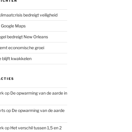
RICHTEN
limaatcrisis bedreigt veiligheid
 Google Maps
iegel bedreigt New Orleans
remt economische groei
e blijft kwakkelen
ACTIES
rk
op
De opwarming van de aarde in
rts
op
De opwarming van de aarde
rk
op
Het verschil tussen 1,5 en 2