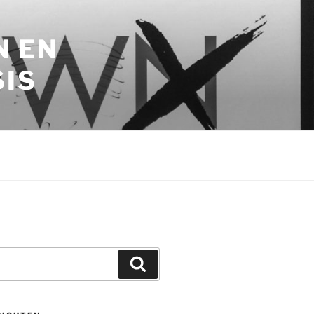
N EN
SIS
Zoeken