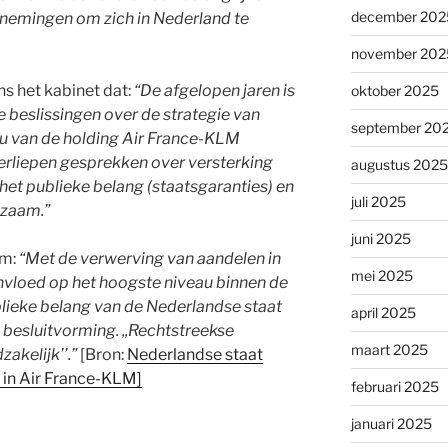
december 202
nemingen om zich in Nederland te
november 202
s het kabinet dat:
“De afgelopen jaren is
oktober 2025
e beslissingen over de strategie van
september 20
u van de holding Air France-KLM
rliepen gesprekken over versterking
augustus 2025
et publieke belang (staatsgaranties) en
juli 2025
izaam.”
juni 2025
om:
“Met de verwerving van aandelen in
mei 2025
nvloed op het hoogste niveau binnen de
blieke belang van de Nederlandse staat
april 2025
besluitvorming. ,,Rechtstreekse
maart 2025
akelijk’’.”
[Bron:
Nederlandse staat
 in Air France-KLM]
februari 2025
januari 2025