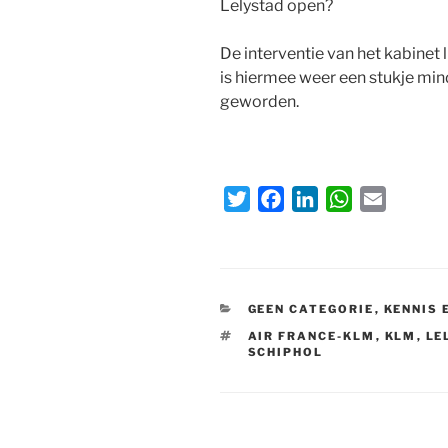
Lelystad open?
De interventie van het kabinet l
is hiermee weer een stukje mi
geworden.
T
F
L
W
E
w
a
i
h
m
i
c
n
a
a
t
e
k
t
i
t
b
e
s
l
CATEGORIEËN
GEEN CATEGORIE
,
KENNIS 
e
o
d
A
TAGS
AIR FRANCE-KLM
,
KLM
,
LE
SCHIPHOL
r
o
I
p
k
n
p