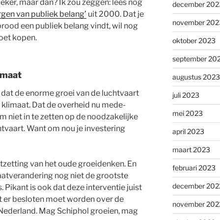
eker, maar dan? Ik zou zeggen: lees nog
december 202
rgen van publiek belang’
uit 2000. Dat je
november 202
ood een publiek belang vindt, wil nog
oet kopen.
oktober 2023
september 20
imaat
augustus 2023
k dat de enorme groei van de luchtvaart
juli 2023
 klimaat. Dat de overheid nu mede-
mei 2023
om niet in te zetten op de noodzakelijke
htvaart. Want om nou je investering
april 2023
maart 2023
rtzetting van het oude groeidenken. En
februari 2023
imaatverandering nog niet de grootste
december 202
Pikant is ook dat deze interventie juist
t er besloten moet worden over de
november 202
 Nederland. Mag Schiphol groeien, mag