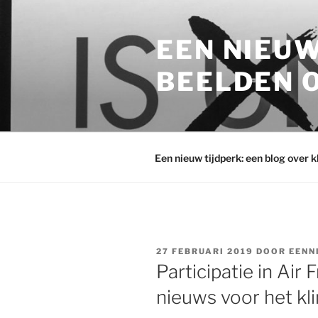
Ga
naar
EEN NIEUW
de
inhoud
BEELDEN O
Een nieuw tijdperk: een blog over 
GEPLAATST
27 FEBRUARI 2019
DOOR
EENN
OP
Participatie in Air
nieuws voor het kl