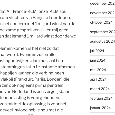
december 202
is dat Air France-KLM ‘onze’ KLM zou
november 202
 om vluchten via Parijs te laten lopen.
oktober 2024
 het concern met 1 miljard winst van de
‘moeizame gesprekken’ lijken mij geen
september 20
en dat iemand 1 miljard winst door de wc
augustus 2024
blemen komen, is het niet zo dat
juli 2024
r wordt. Evenmin zullen alle
juni 2024
lastingontwijkers dan massaal hun
estemmingen zal in 1e instantie afnemen,
mei 2024
happijen kunnen die verbindingen
lakbij (Frankfurt, Parijs, Londen) die
april 2024
e zijn ook nog eens prima per trein
maart 2024
d van Nederland is een vergelijkbaar
idendbelasting is voorgehouden.
februari 2024
ozen middel de oplossing is voor het
januari 2024
oeveel invloed heb je nou met die