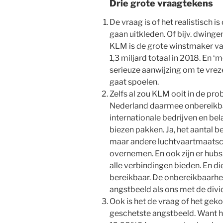
Drie grote vraagtekens
De vraag is of het realistisch 
gaan uitkleden. Of bijv. dwingen
KLM is de grote winstmaker van
1,3 miljard totaal in 2018. En 
serieuze aanwijzing om te vrez
gaat spoelen.
Zelfs al zou KLM ooit in de pro
Nederland daarmee onbereikbaa
internationale bedrijven en be
biezen pakken. Ja, het aantal b
maar andere luchtvaartmaatsc
overnemen. En ook zijn er hubs v
alle verbindingen bieden. En di
bereikbaar. De onbereikbaarhei
angstbeeld als ons met de div
Ook is het de vraag of het gek
geschetste angstbeeld. Want h