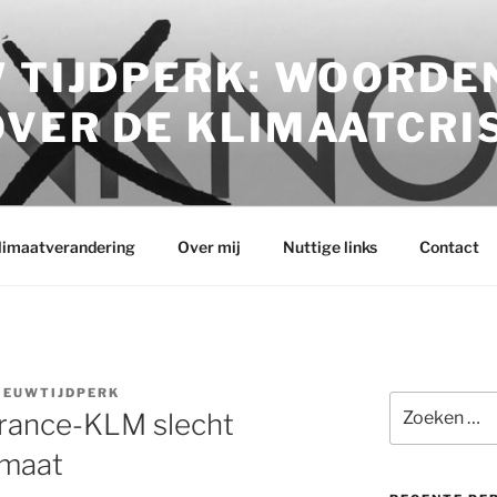
 TIJDPERK: WOORDE
VER DE KLIMAATCRI
klimaatverandering
Over mij
Nuttige links
Contact
IEUWTIJDPERK
Zoeken
 France-KLM slecht
naar:
imaat