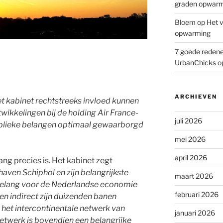
graden opwar
Bloem
op
Het v
opwarming
7 goede redene
UrbanChicks
o
ARCHIEVEN
t kabinet rechtstreeks invloed kunnen
ikkelingen bij de holding Air France-
juli 2026
blieke belangen optimaal gewaarborgd
mei 2026
april 2026
ang precies is. Het kabinet zegt
haven Schiphol en zijn belangrijkste
maart 2026
 belang voor de Nederlandse economie
februari 2026
en indirect zijn duizenden banen
het intercontinentale netwerk van
januari 2026
twerk is bovendien een belangrijke