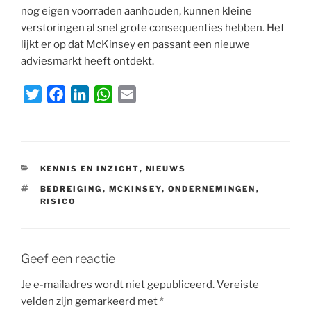
nog eigen voorraden aanhouden, kunnen kleine
verstoringen al snel grote consequenties hebben. Het
lijkt er op dat McKinsey en passant een nieuwe
adviesmarkt heeft ontdekt.
T
F
L
W
E
w
a
i
h
m
i
c
n
a
a
t
e
k
t
i
t
b
e
s
l
CATEGORIEËN
KENNIS EN INZICHT
,
NIEUWS
e
o
d
A
TAGS
BEDREIGING
,
MCKINSEY
,
ONDERNEMINGEN
,
r
o
I
p
RISICO
k
n
p
Geef een reactie
Je e-mailadres wordt niet gepubliceerd.
Vereiste
velden zijn gemarkeerd met
*