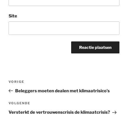
Site
Bericht
Vorig
VORIGE
navigatie
bericht
Beleggers moeten dealen met klimaatrisico’s
Volgend
VOLGENDE
bericht
Versterkt de vertrouwenscrisis de klimaatcrisis?