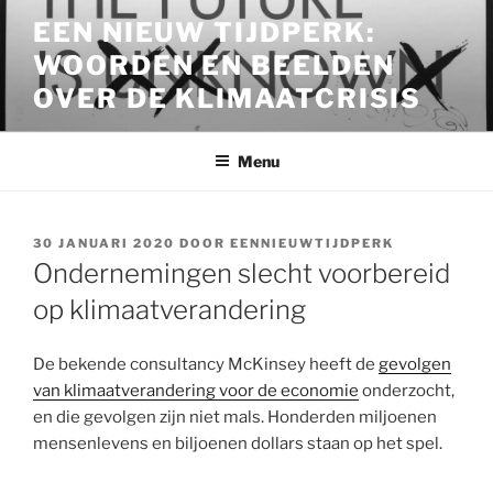
Ga
EEN NIEUW TIJDPERK:
naar
WOORDEN EN BEELDEN
de
inhoud
OVER DE KLIMAATCRISIS
Menu
GEPLAATST
30 JANUARI 2020
DOOR
EENNIEUWTIJDPERK
OP
Ondernemingen slecht voorbereid
op klimaatverandering
De bekende consultancy McKinsey heeft de
gevolgen
van klimaatverandering voor de economie
onderzocht,
en die gevolgen zijn niet mals. Honderden miljoenen
mensenlevens en biljoenen dollars staan op het spel.