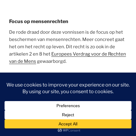
Focus op mensenrechten
De rode draad door deze vonnissen is de focus op het
beschermen van mensenrechten. Meer concreet gaat
het om het recht op leven. Dit recht is zo ook in de
artikelen 2 en 8 het
Europees Verdrag voor de Rechten
van de Mens
gewaarborgd.
NRC schreef hierover:
“De opwarming van de aarde is
een directe bedreiging voor de mensenrechten in
Nederland, inclusief de Wadden (de Waddenvereniging
was een van de klagers), oordeelt de rechtbank. Shell
draagt daaraan bij met zijn mondiale uitstoot en moet
daarom in het héle concern actie ondernemen.” In een
klimaatcrisis komen de mogelijkheden om gezond te
blijven en je te ontplooien zoals je dat wil ernstig in
gevaar.