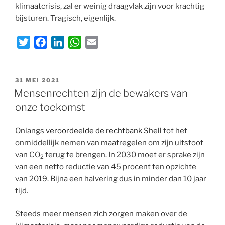
klimaatcrisis, zal er weinig draagvlak zijn voor krachtig
bijsturen. Tragisch, eigenlijk.
T
F
L
W
E
w
a
i
h
m
i
c
n
a
a
GEPLAATST
t
e
k
t
i
31 MEI 2021
OP
Mensenrechten zijn de bewakers van
t
b
e
s
l
onze toekomst
e
o
d
A
r
o
I
p
Onlangs
veroordeelde de rechtbank Shell
tot het
k
n
p
onmiddellijk nemen van maatregelen om zijn uitstoot
van CO
terug te brengen. In 2030 moet er sprake zijn
2
van een netto reductie van 45 procent ten opzichte
van 2019. Bijna een halvering dus in minder dan 10 jaar
tijd.
Steeds meer mensen zich zorgen maken over de