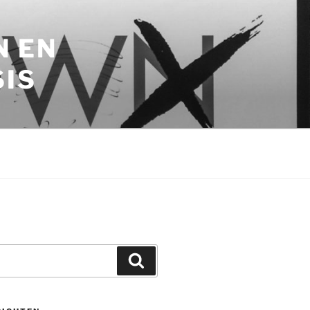
N EN
SIS
Zoeken