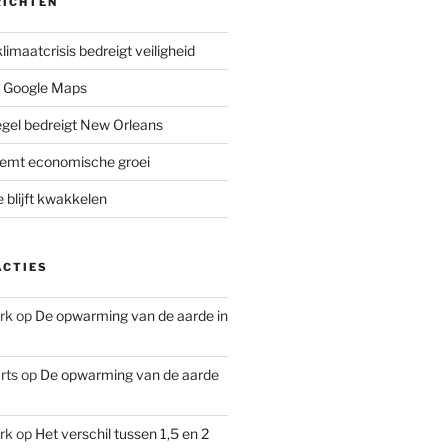
RICHTEN
limaatcrisis bedreigt veiligheid
 Google Maps
iegel bedreigt New Orleans
remt economische groei
e blijft kwakkelen
ACTIES
rk
op
De opwarming van de aarde in
rts
op
De opwarming van de aarde
rk
op
Het verschil tussen 1,5 en 2