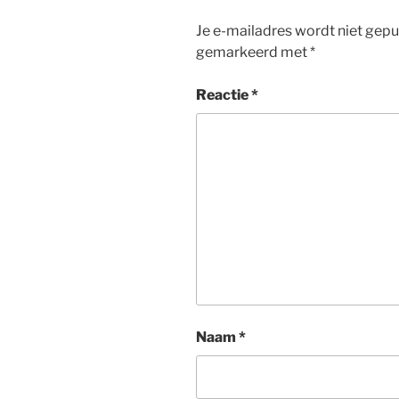
r
o
I
p
Je e-mailadres wordt niet gepu
k
n
p
gemarkeerd met
*
Reactie
*
Naam
*