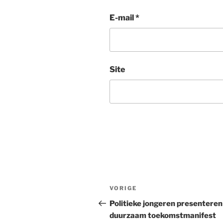
E-mail
*
Site
Bericht
Vorig
VORIGE
navigatie
bericht
Politieke jongeren presenteren
duurzaam toekomstmanifest