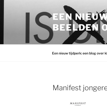
Ga
naar
EEN NIEUW
de
inhoud
BEELDEN O
Een nieuw tijdperk: een blog over 
Manifest jonger