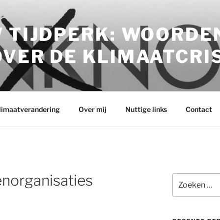
 TIJDPERK: WOORDE
VER DE KLIMAATCRI
klimaatverandering
Over mij
Nuttige links
Contact
enorganisaties
Zoeken
naar: