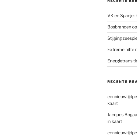
RECENTE BE
VK en Spanje: k
Bosbranden op
Stijging zeesp
Extreme hitte 
Energietransiti
RECENTE RE
eennieuwtijdpe
kaart
Jacques Bogaa
in kaart
eennieuwtijdpe