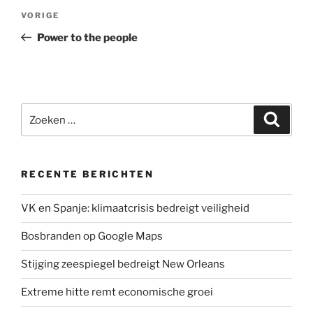
Bericht
Vorig
VORIGE
navigatie
bericht
Power to the people
Zoeken
Zoeke
naar:
RECENTE BERICHTEN
VK en Spanje: klimaatcrisis bedreigt veiligheid
Bosbranden op Google Maps
Stijging zeespiegel bedreigt New Orleans
Extreme hitte remt economische groei