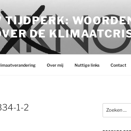
 TIJDPERK: WOORDE
VER DE KLIMAATCRI
klimaatverandering
Over mij
Nuttige links
Contact
34-1-2
Zoeken
naar: