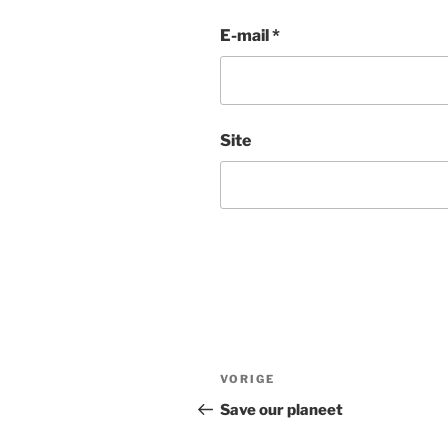
E-mail
*
Site
Bericht
Vorig
VORIGE
navigatie
bericht
Save our planeet