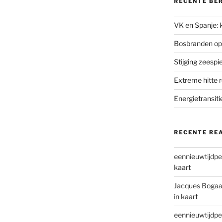
RECENTE BE
VK en Spanje: k
Bosbranden op
Stijging zeesp
Extreme hitte 
Energietransiti
RECENTE RE
eennieuwtijdpe
kaart
Jacques Bogaa
in kaart
eennieuwtijdpe