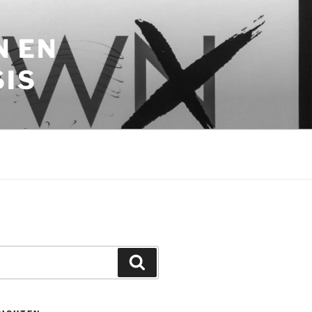
N EN
SIS
Zoeken