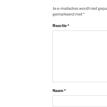
r
o
I
p
Je e-mailadres wordt niet gepu
k
n
p
gemarkeerd met
*
Reactie
*
Naam
*