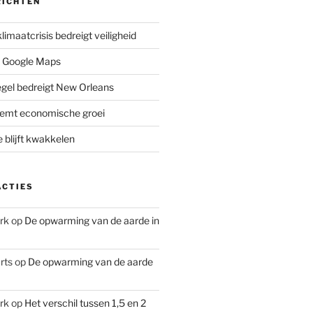
RICHTEN
limaatcrisis bedreigt veiligheid
 Google Maps
iegel bedreigt New Orleans
remt economische groei
e blijft kwakkelen
ACTIES
rk
op
De opwarming van de aarde in
rts
op
De opwarming van de aarde
rk
op
Het verschil tussen 1,5 en 2