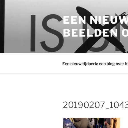
Ga
naar
EEN NIEUW
de
inhoud
BEELDEN O
Een nieuw tijdperk: een blog over 
20190207_1043