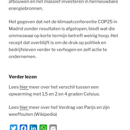
afbouwen en het massief investeren in hernieuwbare
energiebronnen.
Het gegeven dat net de klimaatconferentie COP25 in
Madrid zonder resultaten is afgelopen, biedt wat die
ommezwaai op korte termijn betreft weinig hoop. Het
recept dat overblijft is om de druk op politiek en
bedrijfsleven verder te verhogen en zelf actie te
ondernemen.
Verder lezen
Lees
hier
meer over het verschil tussen een
opwarming met 1,5 en 2 en 4 graden Celsius.
Lees
hier
meer over het Verdrag van Parijs en zijn
weeffouten (Wikipedia)
T
F
L
W
E