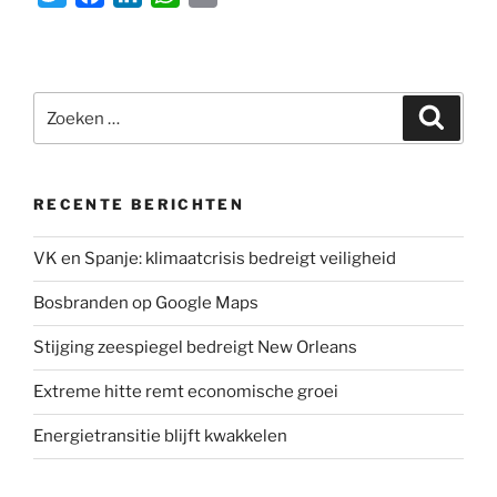
w
a
i
h
m
i
c
n
a
a
t
e
k
t
i
Zoeken
t
b
e
s
l
Zoeke
naar:
e
o
d
A
r
o
I
p
k
n
p
RECENTE BERICHTEN
VK en Spanje: klimaatcrisis bedreigt veiligheid
Bosbranden op Google Maps
Stijging zeespiegel bedreigt New Orleans
Extreme hitte remt economische groei
Energietransitie blijft kwakkelen