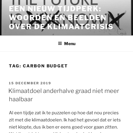
Ga
EEN NIEUW TIJDPERK:
naar
WOORDEN EN BEELDEN
de
inhoud
OVER DE KLIMAATCRISIS
Menu
TAG:
CARBON BUDGET
GEPLAATST
15 DECEMBER 2019
OP
Klimaatdoel anderhalve graad niet meer
haalbaar
Al een tijdje zat ik te puzzelen op hoe dat nou precies
zit met die klimaatdoelen. Ik had het gevoel dat er iets
niet klopte, dus ik ben er eens goed voor gaan zitten.