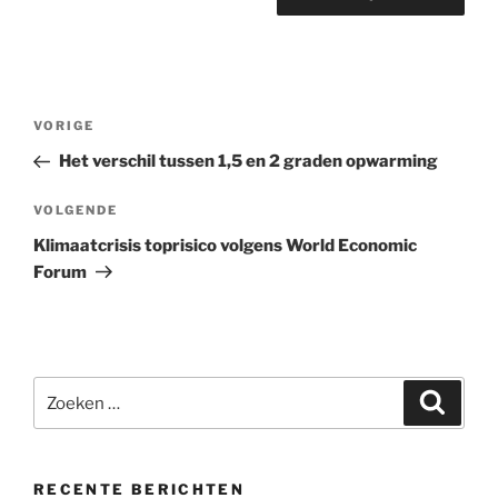
Bericht
Vorig
VORIGE
navigatie
bericht
Het verschil tussen 1,5 en 2 graden opwarming
Volgend
VOLGENDE
bericht
Klimaatcrisis toprisico volgens World Economic
Forum
Zoeken
Zoeke
naar:
RECENTE BERICHTEN