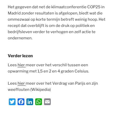
Het gegeven dat net de klimaatconferentie COP25 in
Madrid zonder resultaten is afgelopen, biedt wat die
ommezwaai op korte termijn betreft weinig hoop. Het
recept dat overblijft is om de druk op politiek en
bedrijfsleven verder te verhogen en zelf actie te
ondernemen.
Verder lezen
Lees
hier
meer over het verschil tussen een
opwarming met 1,5 en 2 en 4 graden Celsius.
Lees
hier
meer over het Verdrag van Parijs en zijn
weeffouten (Wikipedia)
T
F
L
W
E
w
a
i
h
m
i
c
n
a
a