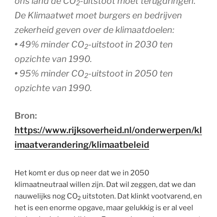
ons land de CO
-uitstoot moet terugdringen.
2
De Klimaatwet moet burgers en bedrijven
zekerheid geven over de klimaatdoelen:
•
49% minder CO
-uitstoot in 2030 ten
2
opzichte van 1990.
•
95% minder CO
-uitstoot in 2050 ten
2
opzichte van 1990.
Bron:
https://www.rijksoverheid.nl/onderwerpen/kl
imaatverandering/klimaatbeleid
Het komt er dus op neer dat we in 2050
klimaatneutraal willen zijn. Dat wil zeggen, dat we dan
nauwelijks nog CO
uitstoten. Dat klinkt vootvarend, en
2
het is een enorme opgave, maar gelukkig is er al veel