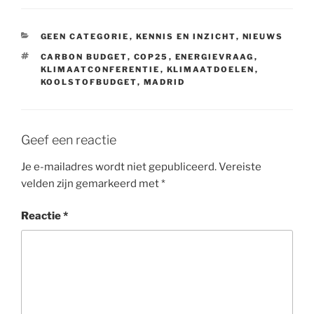
t
e
k
t
i
t
b
e
s
l
CATEGORIEËN
GEEN CATEGORIE
,
KENNIS EN INZICHT
,
NIEUWS
e
o
d
A
TAGS
CARBON BUDGET
,
COP25
,
ENERGIEVRAAG
,
r
o
I
p
KLIMAATCONFERENTIE
,
KLIMAATDOELEN
,
KOOLSTOFBUDGET
,
MADRID
k
n
p
Geef een reactie
Je e-mailadres wordt niet gepubliceerd.
Vereiste
velden zijn gemarkeerd met
*
Reactie
*