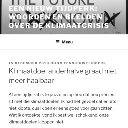
Ga
EEN NIEUW TIJDPERK:
naar
WOORDEN EN BEELDEN
de
inhoud
OVER DE KLIMAATCRISIS
Menu
GEPLAATST
15 DECEMBER 2019
DOOR
EENNIEUWTIJDPERK
OP
Klimaatdoel anderhalve graad niet
meer haalbaar
Al een tijdje zat ik te puzzelen op hoe dat nou precies
zit met die klimaatdoelen. Ik had het gevoel dat er iets
niet klopte, dus ik ben er eens goed voor gaan zitten.
Wat ik ontdekte, vond ik best wel schokkend: onze
klimaatdoelen kloppen niet.