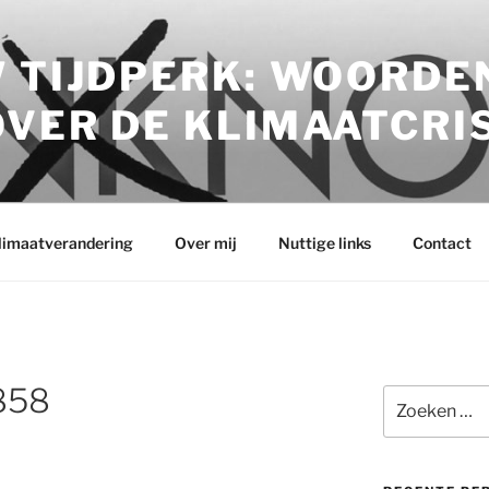
 TIJDPERK: WOORDE
VER DE KLIMAATCRI
klimaatverandering
Over mij
Nuttige links
Contact
858
Zoeken
naar: