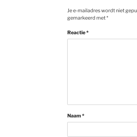
r
o
I
p
Je e-mailadres wordt niet gepu
k
n
p
gemarkeerd met
*
Reactie
*
Naam
*