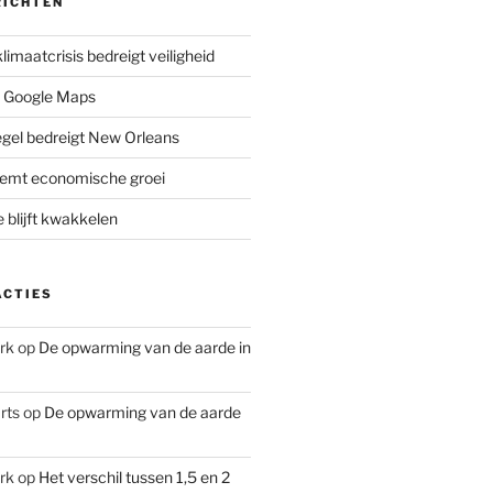
RICHTEN
limaatcrisis bedreigt veiligheid
 Google Maps
iegel bedreigt New Orleans
remt economische groei
e blijft kwakkelen
ACTIES
rk
op
De opwarming van de aarde in
rts
op
De opwarming van de aarde
rk
op
Het verschil tussen 1,5 en 2