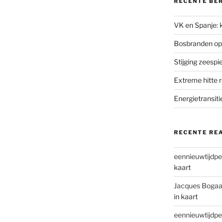
RECENTE BE
VK en Spanje: k
Bosbranden op
Stijging zeesp
Extreme hitte 
Energietransiti
RECENTE RE
eennieuwtijdpe
kaart
Jacques Bogaa
in kaart
eennieuwtijdpe