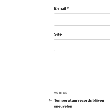
E-mail
*
Site
Bericht
Vorig
VORIGE
navigatie
bericht
Temperatuurrecords blijven
sneuvelen