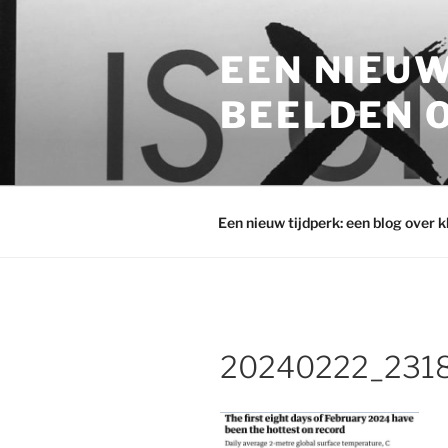
Ga
naar
EEN NIEUW
de
inhoud
BEELDEN O
Een nieuw tijdperk: een blog over 
20240222_231