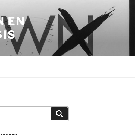
N EN
SIS
Zoeken