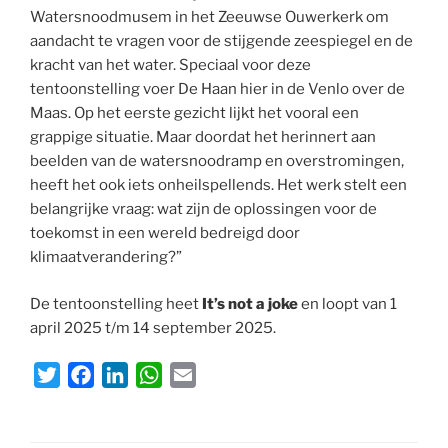
Watersnoodmusem in het Zeeuwse Ouwerkerk om
aandacht te vragen voor de stijgende zeespiegel en de
kracht van het water. Speciaal voor deze
tentoonstelling voer De Haan hier in de Venlo over de
Maas. Op het eerste gezicht lijkt het vooral een
grappige situatie. Maar doordat het herinnert aan
beelden van de watersnoodramp en overstromingen,
heeft het ook iets onheilspellends. Het werk stelt een
belangrijke vraag: wat zijn de oplossingen voor de
toekomst in een wereld bedreigd door
klimaatverandering?”
De tentoonstelling heet
It’s not a joke
en loopt van 1
april 2025 t/m 14 september 2025.
T
F
L
W
E
w
a
i
h
m
i
c
n
a
a