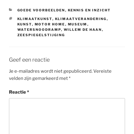
t
e
k
t
i
t
b
e
s
l
CATEGORIEËN
GOEDE VOORBEELDEN
,
KENNIS EN INZICHT
e
o
d
A
TAGS
KLIMAATKUNST
,
KLIMAATVERANDERING
,
r
o
I
p
KUNST
,
MOTOR HOME
,
MUSEUM
,
WATERSNOODRAMP
,
WILLEM DE HAAN
,
k
n
p
ZEESPIEGELSTIJGING
Geef een reactie
Je e-mailadres wordt niet gepubliceerd.
Vereiste
velden zijn gemarkeerd met
*
Reactie
*