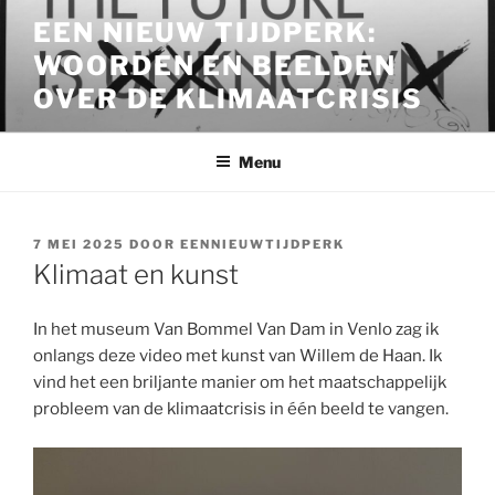
Ga
EEN NIEUW TIJDPERK:
naar
WOORDEN EN BEELDEN
de
inhoud
OVER DE KLIMAATCRISIS
Menu
GEPLAATST
7 MEI 2025
DOOR
EENNIEUWTIJDPERK
OP
Klimaat en kunst
In het museum Van Bommel Van Dam in Venlo zag ik
onlangs deze video met kunst van Willem de Haan. Ik
vind het een briljante manier om het maatschappelijk
probleem van de klimaatcrisis in één beeld te vangen.