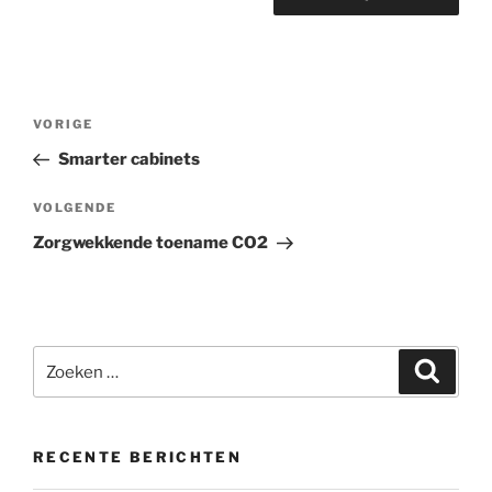
Bericht
Vorig
VORIGE
navigatie
bericht
Smarter cabinets
Volgend
VOLGENDE
bericht
Zorgwekkende toename CO2
Zoeken
Zoeke
naar:
RECENTE BERICHTEN