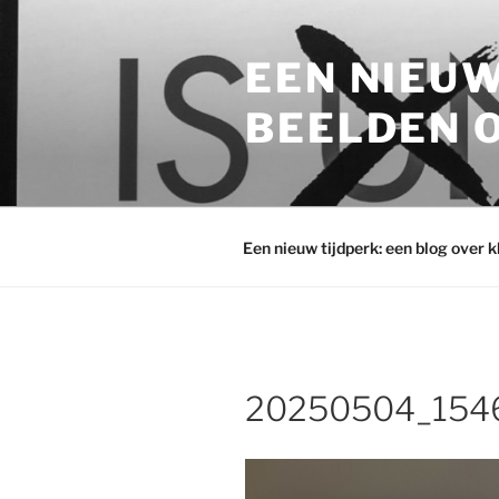
Ga
naar
EEN NIEUW
de
inhoud
BEELDEN O
Een nieuw tijdperk: een blog over 
20250504_154