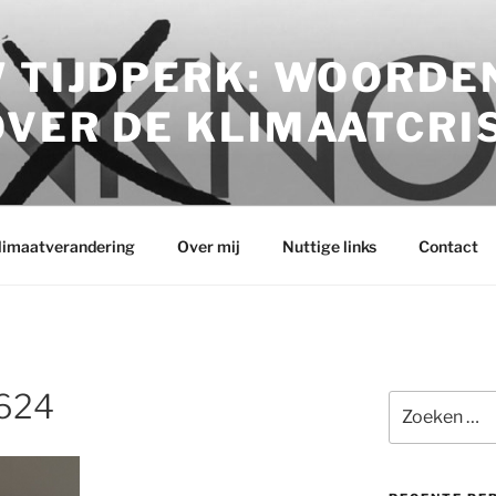
 TIJDPERK: WOORDE
VER DE KLIMAATCRI
klimaatverandering
Over mij
Nuttige links
Contact
624
Zoeken
naar: