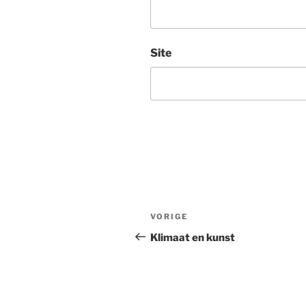
Site
Bericht
Vorig
VORIGE
navigatie
bericht
Klimaat en kunst