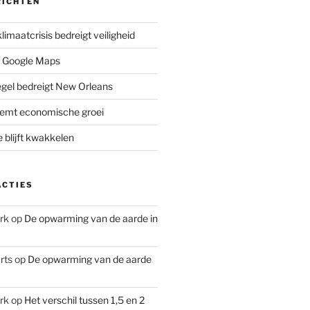
RICHTEN
limaatcrisis bedreigt veiligheid
 Google Maps
iegel bedreigt New Orleans
remt economische groei
e blijft kwakkelen
ACTIES
rk
op
De opwarming van de aarde in
rts
op
De opwarming van de aarde
rk
op
Het verschil tussen 1,5 en 2