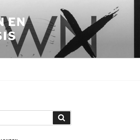
N EN
SIS
Zoeken