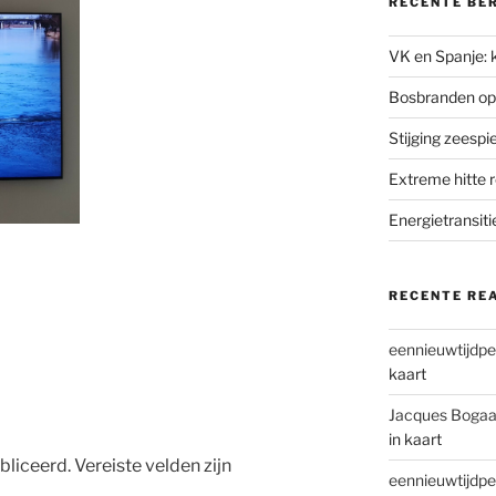
RECENTE BE
VK en Spanje: k
Bosbranden op
Stijging zeesp
Extreme hitte 
Energietransiti
RECENTE RE
eennieuwtijdpe
kaart
Jacques Bogaa
in kaart
bliceerd.
Vereiste velden zijn
eennieuwtijdpe