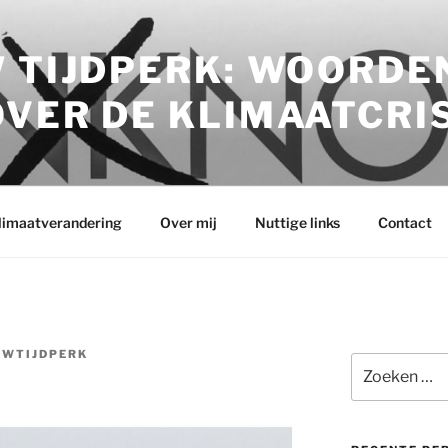
 TIJDPERK: WOORDE
VER DE KLIMAATCRI
klimaatverandering
Over mij
Nuttige links
Contact
UWTIJDPERK
Zoeken
naar: