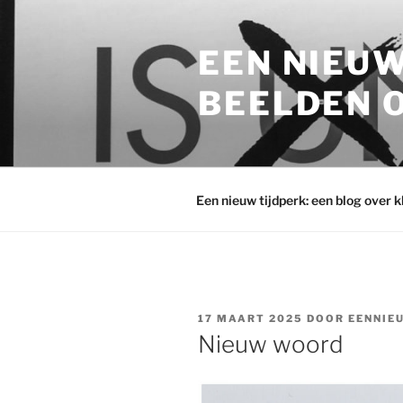
Ga
naar
EEN NIEUW
de
inhoud
BEELDEN O
Een nieuw tijdperk: een blog over 
GEPLAATST
17 MAART 2025
DOOR
EENNIE
OP
Nieuw woord