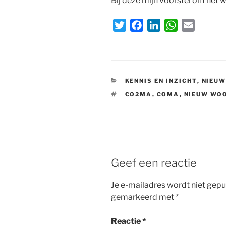
Bij deze mijn voorstel om het 
T
F
L
W
E
w
a
i
h
m
i
c
n
a
a
t
e
k
t
i
t
b
e
s
l
CATEGORIEËN
KENNIS EN INZICHT
,
NIEU
e
o
d
A
TAGS
CO2MA
,
COMA
,
NIEUW WO
r
o
I
p
k
n
p
Geef een reactie
Je e-mailadres wordt niet gepu
gemarkeerd met
*
Reactie
*