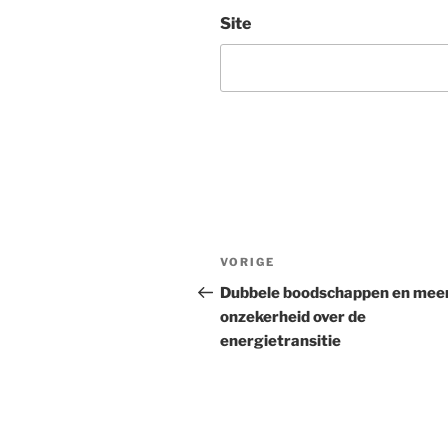
Site
Bericht
Vorig
VORIGE
navigatie
bericht
Dubbele boodschappen en mee
onzekerheid over de
energietransitie