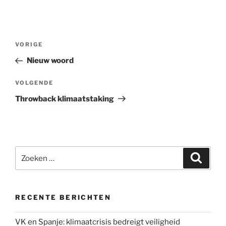
Bericht
Vorig
VORIGE
navigatie
bericht
Nieuw woord
Volgend
VOLGENDE
bericht
Throwback klimaatstaking
Zoeken
Zoeke
naar:
RECENTE BERICHTEN
VK en Spanje: klimaatcrisis bedreigt veiligheid