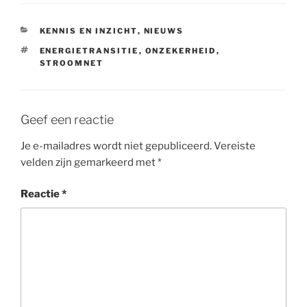
t
e
k
t
i
t
b
e
s
l
CATEGORIEËN
KENNIS EN INZICHT
,
NIEUWS
e
o
d
A
TAGS
ENERGIETRANSITIE
,
ONZEKERHEID
,
r
o
I
p
STROOMNET
k
n
p
Geef een reactie
Je e-mailadres wordt niet gepubliceerd.
Vereiste
velden zijn gemarkeerd met
*
Reactie
*