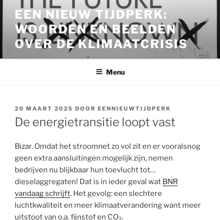
Ga
EEN NIEUW TIJDPERK:
naar
WOORDEN EN BEELDEN
de
inhoud
OVER DE KLIMAATCRISIS
Menu
GEPLAATST
20 MAART 2025
DOOR
EENNIEUWTIJDPERK
OP
De energietransitie loopt vast
Bizar. Omdat het stroomnet zo vol zit en er vooralsnog
geen extra aansluitingen mogelijk zijn, nemen
bedrijven nu blijkbaar hun toevlucht tot…
dieselaggregaten! Dat is in ieder geval wat
BNR
vandaag schrijft
. Het gevolg: een slechtere
luchtkwaliteit en meer klimaatverandering want meer
uitstoot van o.a. fijnstof en CO
.
2