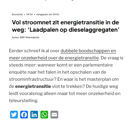
Eerder schreef ik al over
dubbele boodschappen en
meer onzekerheid over de energietransitie
. De vraag is
steeds meer: wanneer komt er een parlementaire
enquête naar het falen in het opschalen van de
stroominfrastructuur? En waar is het masterplan om
de
energietransitie
vlot te trekken? De huidige weg
leidt vooralsnog alleen maar tot meer onzekerheid en
teleurstelling.
T
F
L
W
E
w
a
i
h
m
i
c
n
a
a