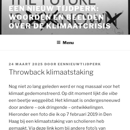
Ga
EEN NIEUW TIJDPERK:
naar
WOORDEN EN BEELDEN
de
inhoud
OVER DE KLIMAATCRISIS
Menu
GEPLAATST
24 MAART 2025
DOOR
EENNIEUWTIJDPERK
OP
Throwback klimaatstaking
Nog niet zo lang geleden werd er nog massaal voor het
klimaat gedemonstreerd. Op dit moment lijkt die
vibe
een beetje weggeëbd. Het klimaat is ondergesneeuwd
door andere – ook dringende – ontwikkelingen.
Hieronder een foto die ik op 7 februari 2019 in Den
Haag bij een klimaatstaking van scholieren heb
gemaakt. Via
deze link
kom bij andere foto’s van