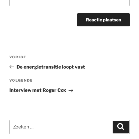
Bericht
Vorig
VORIGE
navigatie
bericht
De energietransitie loopt vast
Volgend
VOLGENDE
bericht
Interview met Roger Cox
Zoeken
Zoeke
naar: