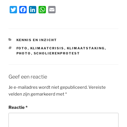
T
F
L
W
E
w
a
i
h
m
i
c
n
a
a
t
e
k
t
i
t
b
e
s
l
CATEGORIEËN
KENNIS EN INZICHT
e
o
d
A
TAGS
FOTO
,
KLIMAATCRISIS
,
KLIMAATSTAKING
,
r
o
I
p
PHOTO
,
SCHOLIERENPROTEST
k
n
p
Geef een reactie
Je e-mailadres wordt niet gepubliceerd.
Vereiste
velden zijn gemarkeerd met
*
Reactie
*