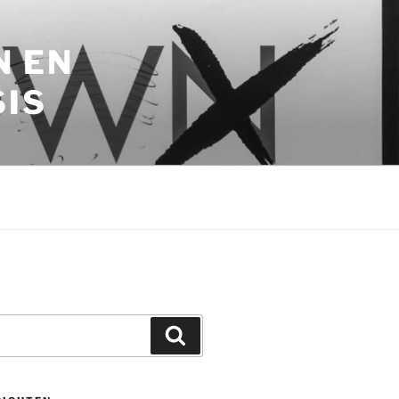
N EN
SIS
Zoeken