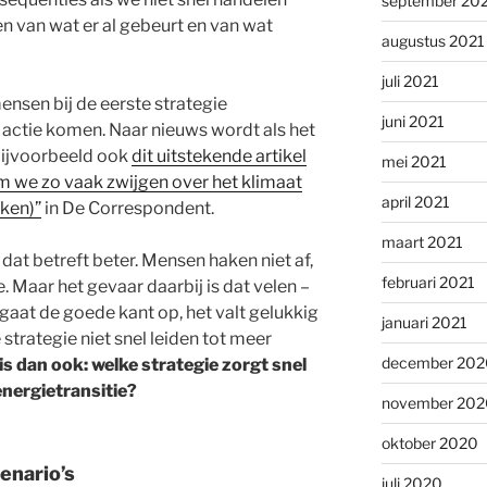
september 20
en van wat er al gebeurt en van wat
augustus 2021
juli 2021
nsen bij de eerste strategie
juni 2021
in actie komen. Naar nieuws wordt als het
bijvoorbeeld ook
dit uitstekende artikel
mei 2021
we zo vaak zwijgen over het klimaat
april 2021
ken)”
in De Correspondent.
maart 2021
dat betreft beter. Mensen haken niet af,
februari 2021
. Maar het gevaar daarbij is dat velen –
gaat de goede kant op, het valt gelukkig
januari 2021
trategie niet snel leiden tot meer
december 202
s dan ook: welke strategie zorgt snel
energietransitie?
november 202
oktober 2020
cenario’s
juli 2020