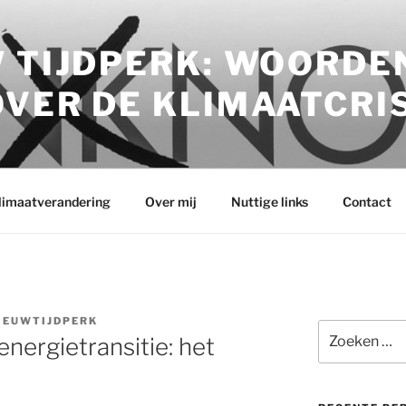
 TIJDPERK: WOORDE
VER DE KLIMAATCRI
klimaatverandering
Over mij
Nuttige links
Contact
IEUWTIJDPERK
Zoeken
nergietransitie: het
naar: