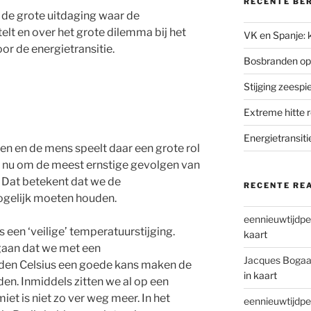
RECENTE BE
 de grote uitdaging waar de
elt en over het grote dilemma bij het
VK en Spanje: k
r de energietransitie.
Bosbranden op
Stijging zeesp
Extreme hitte 
Energietransiti
ren en de mens speelt daar een grote rol
 is nu om de meest ernstige gevolgen van
 Dat betekent dat we de
RECENTE RE
ogelijk moeten houden.
eennieuwtijdpe
ls een ‘veilige’ temperatuurstijging.
kaart
aan dat we met een
Jacques Bogaa
raden Celsius een goede kans maken de
in kaart
en. Inmiddels zitten we al op een
imiet is niet zo ver weg meer. In het
eennieuwtijdpe