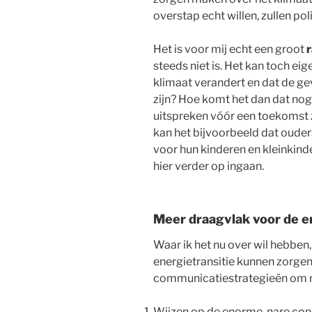
overstap echt willen, zullen pol
Het is voor mij echt een groot
steeds niet is. Het kan toch eig
klimaat verandert en dat de g
zijn? Hoe komt het dan dat nog
uitspreken vóór een toekomst 
kan het bijvoorbeeld dat oude
voor hun kinderen en kleinkinde
hier verder op ingaan.
Meer draagvlak voor de e
Waar ik het nu over wil hebben
energietransitie kunnen zorgen
communicatiestrategieën om m
Wijzen op de enorme, nare cons