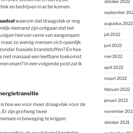
oktober 2022
itiek en bedrijven in actie komen.
september 20
raadsel
waarom dat draagvlak er nog
augustus 2022
enlijk niemand zijn ontgaan dat het
juli 2022
evolgen hiervan verre van aangenaam
 maar zo weinig mensen zich openlijk
juni 2022
zonder fossiele brandstoffen? En hoe
rs niet massaal een leefbare toekomst
mei 2022
ren eisen? In een volgende post zal ik
april 2022
maart 2022
februari 2022
nergietransitie
januari 2022
, is hoe we voor meer draagvlak voor de
. Er zijn grofweg twee
november 202
ensen in beweging te krijgen:
oktober 2021
equenties als we niet snel handelen