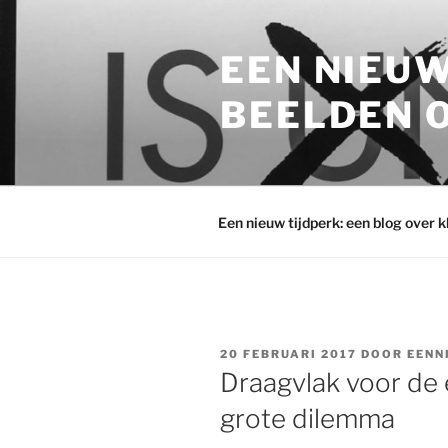
Ga
naar
EEN NIEUW
de
inhoud
BEELDEN O
Een nieuw tijdperk: een blog over 
GEPLAATST
20 FEBRUARI 2017
DOOR
EENN
OP
Draagvlak voor de e
grote dilemma