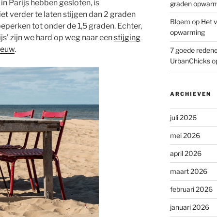
n Parijs hebben gesloten, is
graden opwar
t verder te laten stijgen dan 2 graden
Bloem
op
Het v
eperken tot onder de 1,5 graden. Echter,
opwarming
ijs’ zijn we hard op weg naar een
stijging
 eeuw
.
7 goede redene
UrbanChicks
o
ARCHIEVEN
juli 2026
mei 2026
april 2026
maart 2026
februari 2026
januari 2026