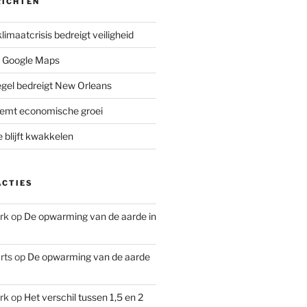
RICHTEN
limaatcrisis bedreigt veiligheid
 Google Maps
iegel bedreigt New Orleans
remt economische groei
e blijft kwakkelen
ACTIES
rk
op
De opwarming van de aarde in
rts
op
De opwarming van de aarde
rk
op
Het verschil tussen 1,5 en 2