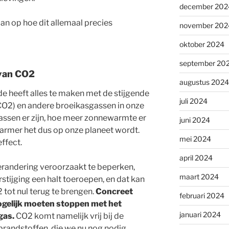
december 202
aan op hoe dit allemaal precies
november 202
oktober 2024
september 20
 van CO2
augustus 2024
e heeft alles te maken met de stijgende
juli 2024
CO2) en andere broeikasgassen in onze
assen er zijn, hoe meer zonnewarmte er
juni 2024
rmer het dus op onze planeet wordt.
mei 2024
ffect.
april 2024
erandering veroorzaakt te beperken,
maart 2024
tijging een halt toeroepen, en dat kan
 tot nul terug te brengen.
Concreet
februari 2024
mogelijk moeten stoppen met het
januari 2024
gas.
CO2 komt namelijk vrij bij de
brandstoffen, die we nu nog nodig